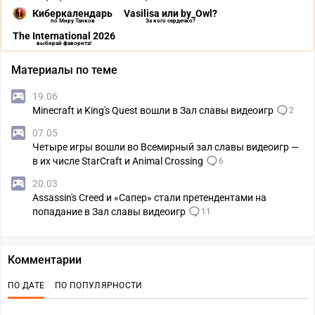
Киберкалендарь
Vasilisa или by_Owl?
по Миру Танков
За кого сердечко?
The International 2026
выбирай фаворита!
Материалы по теме
19.06
Minecraft и King's Quest вошли в Зал славы видеоигр
2
07.05
Четыре игры вошли во Всемирный зал славы видеоигр —
в их числе StarCraft и Animal Crossing
6
20.03
Assassin's Creed и «Сапер» стали претендентами на
попадание в Зал славы видеоигр
11
Комментарии
ПО ДАТЕ
ПО ПОПУЛЯРНОСТИ