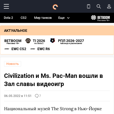
Dota 2
CS2
Мир танков
Еще
АКТУАЛЬНОЕ
BETBOOM
TI 2026
РПЛ 2026-2027
Реклама 18+
по Dota 2
таблица и расписание
EWC CS2
EWC R6
Новость
Civilization и Ms. Pac-Man вошли в
Зал славы видеоигр
06.05.2022 в 11:51
7
Национальный музей The Strong в Нью-Йорке