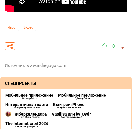
Игры
Видео
0
Источник
www.indiegogo.com
СПЕЦПРОЕКТЫ
Мобильное приложение
Мобильное приложение
Cybersport.ru
Cybersport.ru
Интерактивная карта
Выиграй iPhone
киберспорта за 15 лет
за прогнозы на MLBB
Киберкалендарь
Vasilisa или by_Owl?
по Миру Танков
За кого сердечко?
The International 2026
выбирай фаворита!