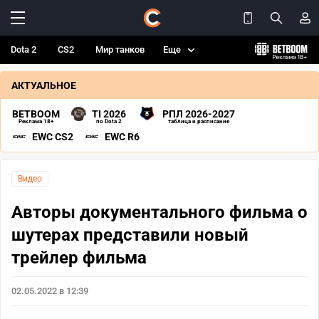
Dota 2
CS2
Мир танков
Еще
АКТУАЛЬНОЕ
BETBOOM
TI 2026
РПЛ 2026-2027
Реклама 18+
по Dota 2
таблица и расписание
EWC CS2
EWC R6
Видео
Авторы документального фильма о
шутерах представили новый
трейлер фильма
02.05.2022 в 12:39