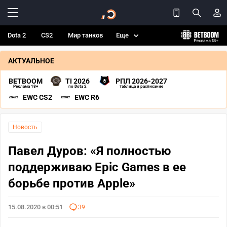
Dota 2
CS2
Мир танков
Еще
АКТУАЛЬНОЕ
BETBOOM
TI 2026
РПЛ 2026-2027
Реклама 18+
по Dota 2
таблица и расписание
EWC CS2
EWC R6
Новость
Павел Дуров: «Я полностью
поддерживаю Epic Games в ее
борьбе против Apple»
15.08.2020 в 00:51
39