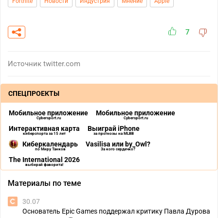
Fortnite
Новости
Индустрия
Мнение
Apple
7
Источник
twitter.com
СПЕЦПРОЕКТЫ
Мобильное приложение
Мобильное приложение
Cybersport.ru
Cybersport.ru
Интерактивная карта
Выиграй iPhone
киберспорта за 15 лет
за прогнозы на MLBB
Киберкалендарь
Vasilisa или by_Owl?
по Миру Танков
За кого сердечко?
The International 2026
выбирай фаворита!
Материалы по теме
30.07
Основатель Epic Games поддержал критику Павла Дурова