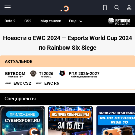
Dota 2
CS2
Мир танков
Еще
Новости о EWC 2024 — Esports World Cup 2024
по Rainbow Six Siege
АКТУАЛЬНОЕ
BETBOOM
TI 2026
РПЛ 2026-2027
Реклама 18+
по Dota 2
таблица и расписание
EWC CS2
EWC R6
Спецпроекты