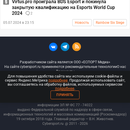
Virtus.pro проиграла BDS Esport и покинула
закрытую квалификацию на Esports World Cup
2024
2
05.07.2024 в 23:15
Новость
Rainbow Six Siege
Разработчиком сайта является ООО «ЕСПОРТ Медиа»
На сайте cybersport.ru применяются рекомендательные технологии
О нас
Документы
Для повышения удобства сайта мы используем cookie-файлы и
сервис Яндекс.Метрика
подробнее
. Продолжая использовать сайт,
© ООО «Киберспорт.ру» — Все права защищены
вы соглашаетесь на обработку файлов, используемых сервисом
подробнее
.
18+
ПРИНЯТЬ
ООО «Киберспорт.ру». Свидетельство о регистрации средств массовой
информации ЭЛ № ФС 77 - 74
022
выдано Федеральной службой по надзору в сфере связи,
информационных технологий и массовых коммуникаций (Роскомнадзор)
19 октября 2018 года. Главный редактор — В.Н. Животнев.
Cybersport.ru
@ 2011 - 2026