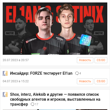
20.07.2023 в 20:57
Новость
CS:GO
Инсайдер: FORZE тестирует El1an
4
04.07.2023 в 15:22
Новость
CS:GO
Shox, interz, Aleksib и другие — появился список
свободных агентов и игроков, выставленных на
трансфер
17