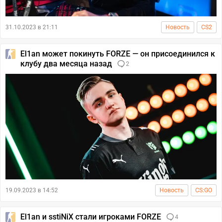
31.10.2023 в 21:11
Новость
CS2
El1an может покинуть FORZE — он присоединился к
клубу два месяца назад
2
19.09.2023 в 14:52
Новость
CS:GO
El1an и sstiNiX стали игроками FORZE
4