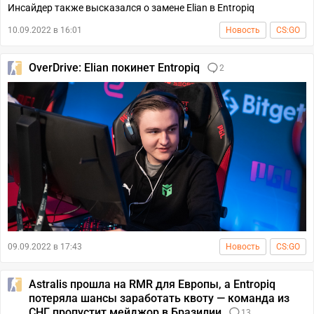
Инсайдер также высказался о замене Elian в Entropiq
10.09.2022 в 16:01
Новость
CS:GO
OverDrive: Elian покинет Entropiq
2
09.09.2022 в 17:43
Новость
CS:GO
Astralis прошла на RMR для Европы, а Entropiq
потеряла шансы заработать квоту — команда из
СНГ пропустит мейджор в Бразилии
13