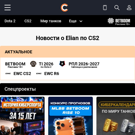
Dota 2
CS2
Мир танков
Еще
Новости о Elian по CS2
АКТУАЛЬНОЕ
BETBOOM
TI 2026
РПЛ 2026-2027
Реклама 18+
по Dota 2
таблица и расписание
EWC CS2
EWC R6
Спецпроекты
‹
›