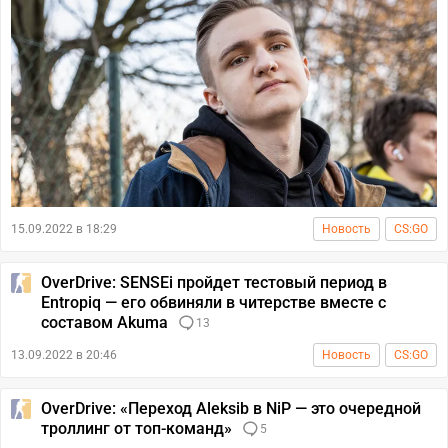
15.09.2022 в 18:29
Новость
CS:GO
OverDrive: SENSEi пройдет тестовый период в
Entropiq — его обвиняли в читерстве вместе с
составом Akuma
13
13.09.2022 в 20:46
Новость
CS:GO
OverDrive: «Переход Aleksib в NiP — это очередной
троллинг от топ-команд»
5