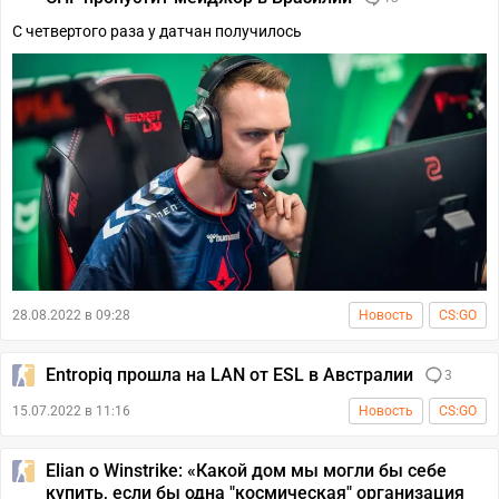
С четвертого раза у датчан получилось
28.08.2022 в 09:28
Новость
CS:GO
Entropiq прошла на LAN от ESL в Австралии
3
15.07.2022 в 11:16
Новость
CS:GO
Elian о Winstrike: «Какой дом мы могли бы себе
купить, если бы одна "космическая" организация