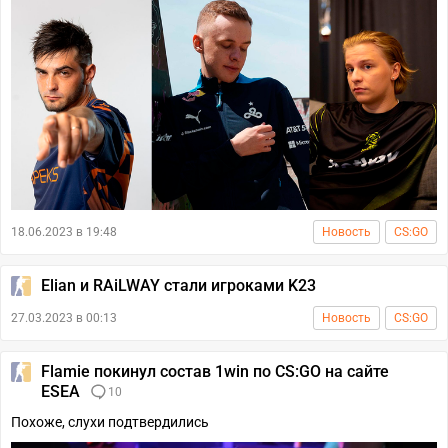
18.06.2023 в 19:48
Новость
CS:GO
Elian и RAiLWAY стали игроками K23
27.03.2023 в 00:13
Новость
CS:GO
Flamie покинул состав 1win по CS:GO на сайте
ESEA
10
Похоже, слухи подтвердились