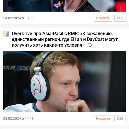
24.09.2024 в 13:30
Новость
CS2
OverDrive про Asia-Pacific RMR: «К сожалению,
единственный регион, где El1an и DavCost могут
получить хоть какие-то условия»
3
28.02.2024 в 14:43
Новость
CS2