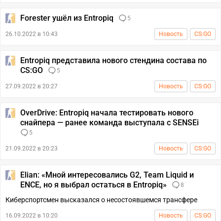
Forester ушёл из Entropiq
5
26.10.2022 в 10:43
Новость
CS:GO
Entropiq представила нового стендина состава по
CS:GO
5
27.09.2022 в 20:27
Новость
CS:GO
OverDrive: Entropiq начала тестировать нового
снайпера — ранее команда выступала с SENSEi
5
21.09.2022 в 20:23
Новость
CS:GO
Elian: «Мной интересовались G2, Team Liquid и
ENCE, но я выбрал остаться в Entropiq»
8
Киберспортсмен высказался о несостоявшемся трансфере
16.09.2022 в 10:20
Новость
CS:GO