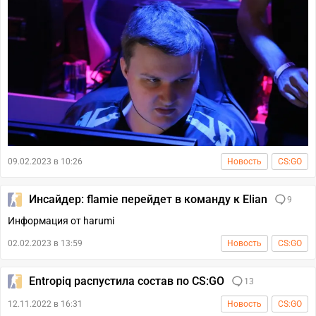
09.02.2023 в 10:26
Новость
CS:GO
Инсайдер: flamie перейдет в команду к Elian
9
Информация от harumi
02.02.2023 в 13:59
Новость
CS:GO
Entropiq распустила состав по CS:GO
13
12.11.2022 в 16:31
Новость
CS:GO