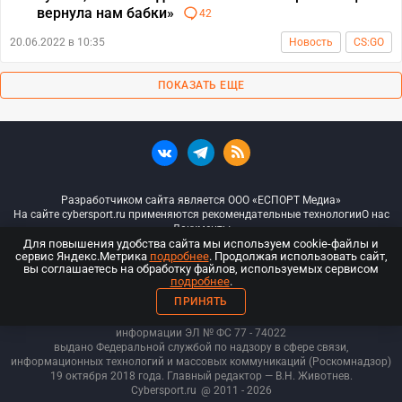
вернула нам бабки»
42
20.06.2022 в 10:35
Новость
CS:GO
ПОКАЗАТЬ ЕЩЕ
Разработчиком сайта является ООО «ЕСПОРТ Медиа»
На сайте cybersport.ru применяются рекомендательные технологии
О нас
Документы
Для повышения удобства сайта мы используем cookie-файлы и
сервис Яндекс.Метрика
подробнее
. Продолжая использовать сайт,
© ООО «Киберспорт.ру» — Все права защищены
вы соглашаетесь на обработку файлов, используемых сервисом
подробнее
.
18+
ПРИНЯТЬ
ООО «Киберспорт.ру». Свидетельство о регистрации средств массовой
информации ЭЛ № ФС 77 - 74
022
выдано Федеральной службой по надзору в сфере связи,
информационных технологий и массовых коммуникаций (Роскомнадзор)
19 октября 2018 года. Главный редактор — В.Н. Животнев.
Cybersport.ru
@ 2011 - 2026