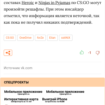
составах
Heroic
и
Ninjas in Pyjamas
по CS:GO могут
произойти решафлы. При этом инсайдер
отметил, что информация является неточной, так
как пока не получил никаких подтверждений.
CS:GO
OverDrive
forZe
Elian
sstiNiX
-1
Источник
vk.com
СПЕЦПРОЕКТЫ
Мобильное приложение
Мобильное приложение
Cybersport.ru
Cybersport.ru
Интерактивная карта
Выиграй iPhone
киберспорта за 15 лет
за прогнозы на MLBB