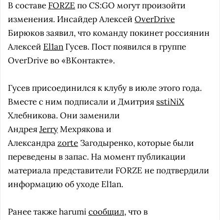
В составе
FORZE
по CS:GO могут произойти
изменения. Инсайдер Алексей
OverDrive
Бирюков заявил, что команду покинет россиянин
Алексей
El1an
Гусев. Пост появился в группе
OverDrive во «ВКонтакте».
Гусев присоединился к клубу в июле этого года.
Вместе с ним подписали и Дмитрия
sstiNiX
Хлебникова. Они заменили
Андрея
Jerry
Мехрякова и
Александра
zorte
Загодыренко, которые были
переведены в запас. На момент публикации
материала представители FORZE не подтвердили
информацию об уходе El1an.
Ранее также harumi
сообщил
, что в