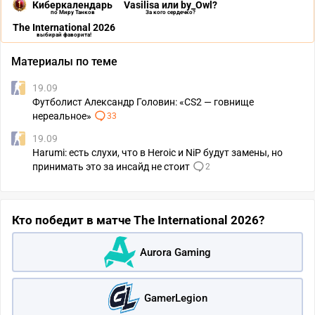
Киберкалендарь
Vasilisa или by_Owl?
по Миру Танков
За кого сердечко?
The International 2026
выбирай фаворита!
Материалы по теме
19.09
Футболист Александр Головин: «CS2 — говнище
нереальное»
33
19.09
Harumi: есть слухи, что в Heroic и NiP будут замены, но
принимать это за инсайд не стоит
2
Кто победит в матче The International 2026?
Aurora Gaming
GamerLegion