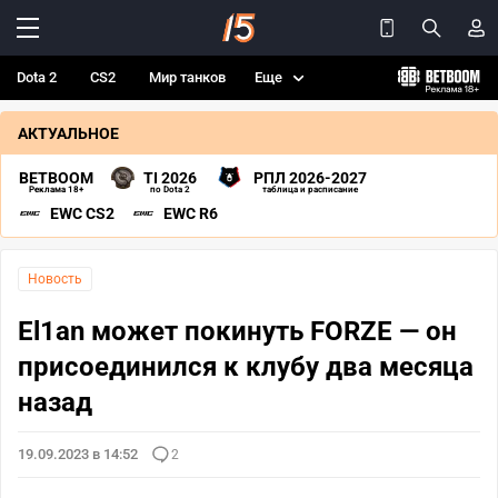
Dota 2
CS2
Мир танков
Еще
АКТУАЛЬНОЕ
BETBOOM
TI 2026
РПЛ 2026-2027
Реклама 18+
по Dota 2
таблица и расписание
EWC CS2
EWC R6
Новость
El1an может покинуть FORZE — он
присоединился к клубу два месяца
назад
19.09.2023 в 14:52
2