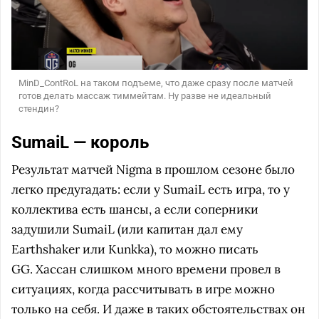
MinD_ContRoL на таком подъеме, что даже сразу после матчей
готов делать массаж тиммейтам. Ну разве не идеальный
стендин?
SumaiL — король
Результат матчей Nigma в прошлом сезоне было
легко предугадать: если у SumaiL есть игра, то у
коллектива есть шансы, а если соперники
задушили SumaiL (или капитан дал ему
Earthshaker или Kunkka), то можно писать
GG. Хассан слишком много времени провел в
ситуациях, когда рассчитывать в игре можно
только на себя. И даже в таких обстоятельствах он