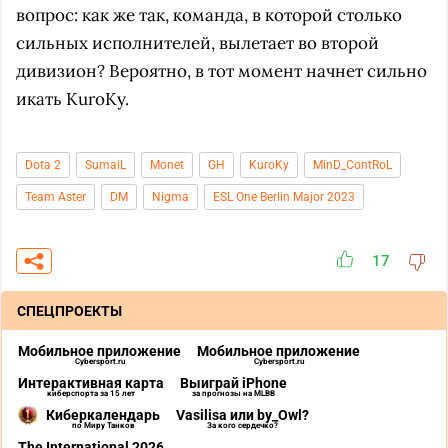
вопрос: как же так, команда, в которой столько
сильных исполнителей, вылетает во второй
дивизион? Вероятно, в тот момент начнет сильно
икать KuroKy.
Dota 2
SumaiL
Monet
GH
KuroKy
MinD_ContRoL
Team Aster
DM
Nigma
ESL One Berlin Major 2023
17
СПЕЦПРОЕКТЫ
Мобильное приложение
Мобильное приложение
Cybersport.ru
Cybersport.ru
Интерактивная карта
Выиграй iPhone
киберспорта за 15 лет
за прогнозы на MLBB
Киберкалендарь
Vasilisa или by_Owl?
по Миру Танков
За кого сердечко?
The International 2026