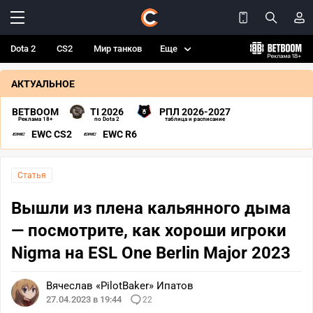
Dota 2
CS2
Мир танков
Еще
АКТУАЛЬНОЕ
BETBOOM
TI 2026
РПЛ 2026-2027
Реклама 18+
по Dota 2
таблица и расписание
EWC CS2
EWC R6
Статья
Вышли из плена кальянного дыма
— посмотрите, как хороши игроки
Nigma на ESL One Berlin Major 2023
Вячеслав «PilotBaker» Ипатов
27.04.2023 в 19:44
22