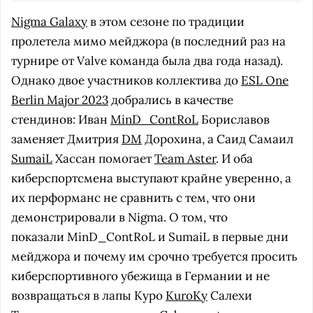
Nigma Galaxy
в этом сезоне по традиции
пролетела мимо мейджора (в последний раз на
турнире от Valve команда была два года назад).
Однако двое участников коллектива до
ESL One
Berlin Major 2023
добрались в качестве
стендинов: Иван
MinD_ContRoL
Бориславов
заменяет Дмитрия
DM
Дорохина, а Саид Самаил
SumaiL
Хассан помогает
Team Aster
. И оба
киберспортсмена выступают крайне уверенно, а
их перформанс не сравнить с тем, что они
демонстрировали в Nigma. О том, что
показали MinD_ContRoL и SumaiL в первые дни
мейджора и почему им срочно требуется просить
киберспортивного убежища в Германии и не
возвращаться в лапы Куро
KuroKy
Салехи