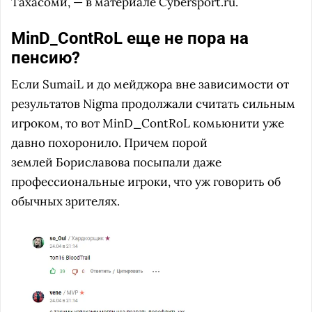
Тахасоми, — в материале Cybersport.ru.
MinD_ContRoL еще не пора на
пенсию?
Если SumaiL и до мейджора вне зависимости от
результатов Nigma продолжали считать сильным
игроком, то вот MinD_ContRoL комьюнити уже
давно похоронило. Причем порой
землей Бориславова посыпали даже
профессиональные игроки, что уж говорить об
обычных зрителях.