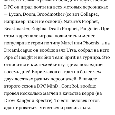
DPC он играл почти на всех метовых персонажах
— Lycan, Doom, Broodmother (ее вот Collapse,
например, так и не освоил), Nature's Prophet,
Beastmaster, Enigma, Death Prophet, Pangolier. При
этом в арсенале игрока появились и менее
популярные герои по типу Marci или Phoenix, а на
DreamLeague он вообще взял Ursa, собрал на него
Pipe of Insight и выбил Team Spirit из турнира. Это
относится и к матчмейкингу, где за последние
восемь дней Бориславов сыграл на более чем
двух десятках разных персонажей. В начале
второго сезона DPC MinD_ContRoL вообще
провел несколько матчей в качестве керри (на
Drow Ranger и Spectre). То есть человек готов
адаптироваться, меняться и развиваться.