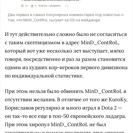
Два первых и самых популярных комментария под новостью о
том, что MinD_ContRoL сыграет за OG на мейджоре
И тут действительно сложно было не согласиться
с таким скептицизмом в адрес MinD_ContRoL,
который вот уже несколько лет выступает, мягко
говоря, посредственно и раз за разом становится
одним из худших кор-игроков первого дивизиона
по индивидуальной статистике.
При этом нельзя было обвинить MinD_ContRoL в
отсутствии желания. В отличие от того же KuroKy,
Бориславов регулярно и много играл в Dota 2 —
он так-то все еще в топ-50 европейского ладдера.
При этом хиропул MinD_ContRoL не был
закостенелым: в рамках последних двух сезонов