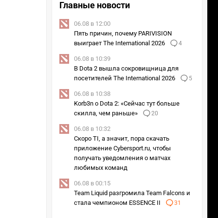
Главные новости
29м
17м
1м
7м
06.08 в 12:00
28м
34м
18м
Пять причин, почему PARIVISION
выиграет The International 2026
4
16м
0м
10м
9м
06.08 в 10:39
В Dota 2 вышла сокровищница для
посетителей The International 2026
5
06.08 в 10:38
7м
21м
39м
30м
Korb3n о Dota 2: «Сейчас тут больше
скилла, чем раньше»
20
+1
12м
36м
34м
21м
06.08 в 10:32
Скоро TI, а значит, пора скачать
+2
37м
26м
18м
33м
приложение Cybersport.ru, чтобы
получать уведомления о матчах
13м
-2м
36м
25м
любимых команд
06.08 в 00:15
+1
2м
22м
0м
Team Liquid разгромила Team Falcons и
стала чемпионом ESSENCE II
31