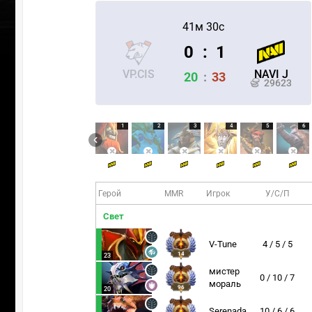
41м 30с
0
:
1
VP.CIS
NAVI J
20
:
33
29623
1
2
3
4
5
6
Герой
MMR
Игрок
У/С/П
Свет
V-Tune
4 / 5 / 5
УЧАСТВ
14
23
мистер
0 / 10 / 7
мораль
96
20
Serenada
10 / 6 / 6