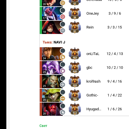
61
20
OneJey
3 / 9 / 6
36
17
Rein
3 / 3 / 15
81
18
Тьма:
NAVI J
onLiTaL
12 / 4 / 13
463
24
gbc
10 / 2 / 10
840
25
krol9ash
9 / 4 / 16
333
25
Gothic-
1 / 4 / 22
796
20
Hyugadoto
1 / 6 / 26
912
20
Свет