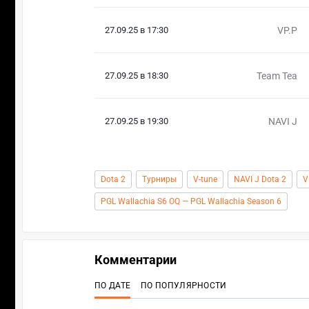
27.09.25 в 17:30
VP.P
27.09.25 в 18:30
Team Tea
27.09.25 в 19:30
NAVI J
Dota 2
Турниры
V-tune
NAVI J Dota 2
V
PGL Wallachia S6 OQ — PGL Wallachia Season 6
Комментарии
ПО ДАТЕ
ПО ПОПУЛЯРНОСТИ