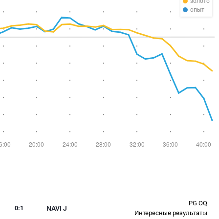
золото
опыт
PG OQ
0
:
1
NAVI J
Интересные результаты