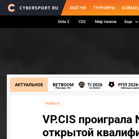
МАТЧИ
ТУРНИРЫ
КОМАН
Dota 2
CS2
Мир танков
Еще
АКТУАЛЬНОЕ
BETBOOM
TI 2026
РПЛ 2026
Реклама 18+
по Dota 2
таблица и рас
Новость
VP.CIS проиграла 
открытой квалифи