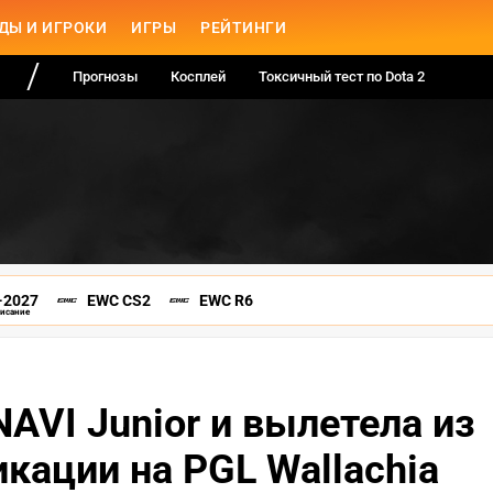
ДЫ И ИГРОКИ
ИГРЫ
РЕЙТИНГИ
Прогнозы
Косплей
Токсичный тест по Dota 2
-2027
EWC CS2
EWC R6
писание
NAVI Junior и вылетела из
кации на PGL Wallachia