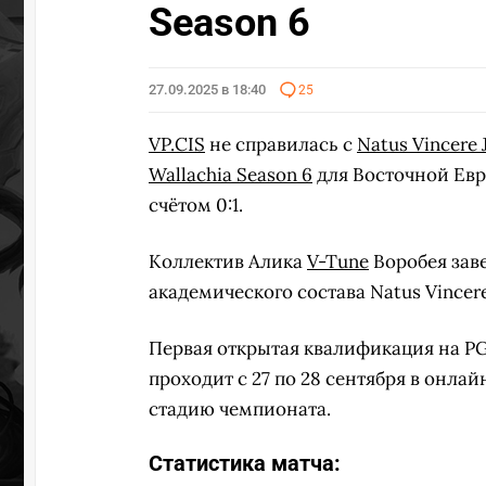
Season 6
27.09.2025 в 18:40
25
VP.CIS
не справилась с
Natus Vincere 
Wallachia Season 6
для Восточной Евр
счётом 0:1.
Коллектив Алика
V-Tune
Воробея зав
академического состава Natus Vincere
Первая открытая квалификация на PG
проходит с 27 по 28 сентября в онла
стадию чемпионата.
Статистика матча: