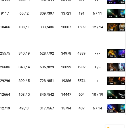
6м
11м
9117
65 / 2
309 /397
13721
191
6 / 11
4м
10м
10466
108 / 1
333 /435
28007
1509
12 / 24
27м
34м
25575
340 / 9
628 /792
34978
4889
- / -
17м
10м
25685
343 / 4
605 /829
26099
1982
1 / -
13м
29м
29296
399 / 5
728 /851
19386
5574
- / -
27м
15м
12664
103 / 0
345 /542
14447
604
10 / 19
4м
-2м
12719
49 / 3
317 /567
15794
437
6 / 14
36м
13м