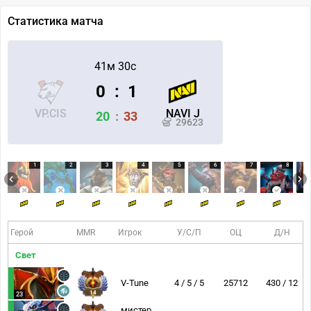
Статистика матча
41м 30с
0
:
1
VP.CIS
NAVI J
20
:
33
29623
1
2
3
4
5
6
7
8
Герой
MMR
Игрок
У/С/П
ОЦ
Д/Н
Свет
V-Tune
4 / 5 / 5
25712
430 / 12
14
23
мистер