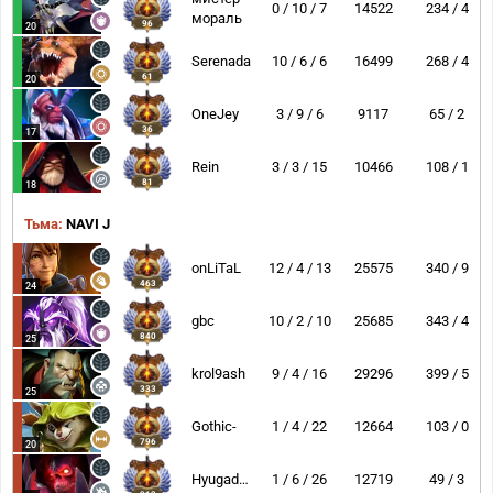
0 / 10 / 7
14522
234 / 4
мораль
96
20
Serenada
10 / 6 / 6
16499
268 / 4
61
20
OneJey
3 / 9 / 6
9117
65 / 2
36
17
Rein
3 / 3 / 15
10466
108 / 1
81
18
Тьма:
NAVI J
onLiTaL
12 / 4 / 13
25575
340 / 9
463
24
gbc
10 / 2 / 10
25685
343 / 4
840
25
krol9ash
9 / 4 / 16
29296
399 / 5
333
25
Gothic-
1 / 4 / 22
12664
103 / 0
796
20
Hyugadoto
1 / 6 / 26
12719
49 / 3