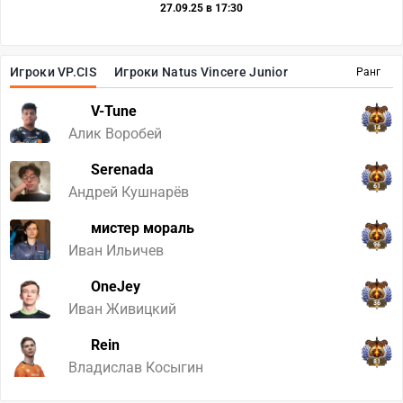
27.09.25 в 17:30
Игроки VP.CIS
Игроки Natus Vincere Junior
Ранг
V-Tune
14
Алик Воробей
Serenada
61
Андрей Кушнарёв
мистер мораль
96
Иван Ильичев
OneJey
36
Иван Живицкий
Rein
81
Владислав Косыгин