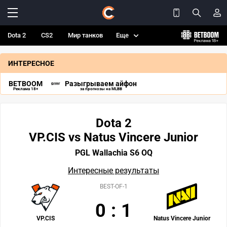
Dota 2
CS2
Мир танков
Еще
ИНТЕРЕСНОЕ
BETBOOM
Разыгрываем айфон
Реклама 18+
за прогнозы на MLBB
Dota 2
VP.CIS vs Natus Vincere Junior
PGL Wallachia S6 OQ
Интересные результаты
BEST-OF-1
0
:
1
VP.CIS
Natus Vincere Junior