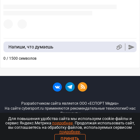
Напиши, что думаешь
0 / 1500 символов
Разработчиком сайта является ООО «ЕСПОРТ Медиа»
На сайте cybersport.ru применяются рекомендательные технологии
О нас
Документы
Для повышения удобства сайта мы используем cookie-файлы и
сервис Яндекс.Метрика
подробнее
. Продолжая использовать сайт,
© ООО «Киберспорт.ру» — Все права защищены
вы соглашаетесь на обработку файлов, используемых сервисом
подробнее
.
18+
ПРИНЯТЬ