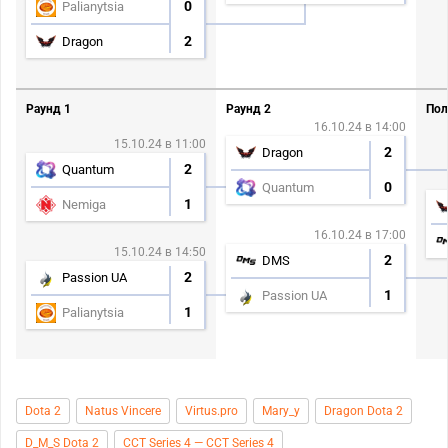
0
Palianytsia
2
Dragon
Раунд 1
Раунд 2
Пол
16.10.24 в 14:00
15.10.24 в 11:00
2
Dragon
2
Quantum
0
Quantum
1
Nemiga
16.10.24 в 17:00
15.10.24 в 14:50
2
DMS
2
Passion UA
1
Passion UA
1
Palianytsia
Dota 2
Natus Vincere
Virtus.pro
Mary_y
Dragon Dota 2
D_M_S Dota 2
CCT Series 4 — CCT Series 4