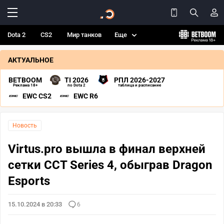
Dota 2
CS2
Мир танков
Еще
АКТУАЛЬНОЕ
BETBOOM
TI 2026
РПЛ 2026-2027
Реклама 18+
по Dota 2
таблица и расписание
EWC CS2
EWC R6
Новость
Virtus.pro вышла в финал верхней
сетки CCT Series 4, обыграв Dragon
Esports
15.10.2024 в 20:33
6