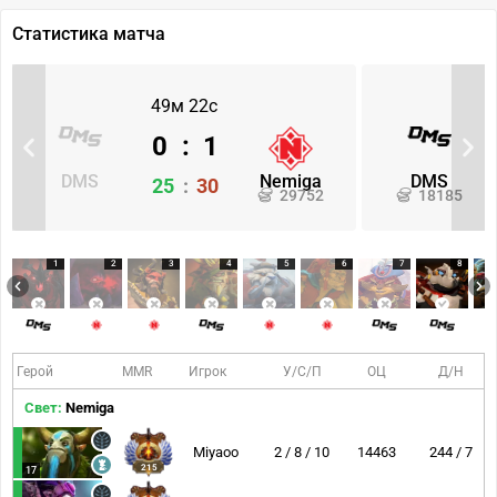
Статистика матча
49м 22с
0
:
1
DMS
Nemiga
DMS
25
:
30
29752
18185
1
2
3
4
5
6
7
8
Герой
MMR
Игрок
У/С/П
ОЦ
Д/Н
Свет:
Nemiga
Miyaoo
2 / 8 / 10
14463
244 / 7
215
17