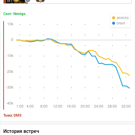
46
23
Свет: Nemiga
золото
опыт
Тьма: DMS
История встреч