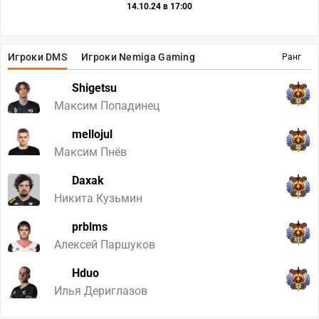
14.10.24 в 17:00
Игроки DMS
Игроки Nemiga Gaming
Ранг
Shigetsu
33
Максим Попадинец
mellojul
30
Максим Пнёв
Daxak
46
Никита Кузьмин
prblms
312
Алексей Паршуков
Hduo
53
Илья Дериглазов