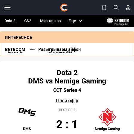
Dota 2
CS2
Мир танков
Еще
ИНТЕРЕСНОЕ
BETBOOM
Разыгрываем айфон
Реклама 18+
за прогнозы на MLBB
Dota 2
DMS vs Nemiga Gaming
CCT Series 4
Плей-офф
BEST-OF-3
2
:
1
DMS
Nemiga Gaming