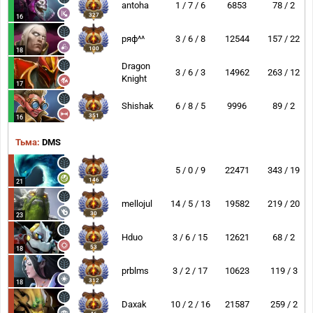
antoha
1 / 7 / 6
6853
78 / 2
327
16
ряф^^
3 / 6 / 8
12544
157 / 22
100
18
Dragon
3 / 6 / 3
14962
263 / 12
Knight
17
Shishak
6 / 8 / 5
9996
89 / 2
351
16
Тьма:
DMS
5 / 0 / 9
22471
343 / 19
146
21
mellojul
14 / 5 / 13
19582
219 / 20
30
23
Hduo
3 / 6 / 15
12621
68 / 2
53
18
prblms
3 / 2 / 17
10623
119 / 3
312
18
Daxak
10 / 2 / 16
21587
259 / 2