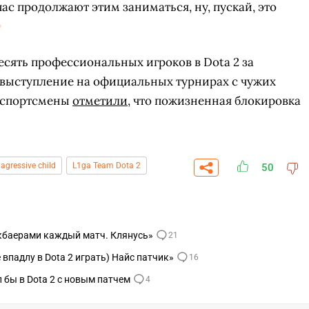
йчас продолжают этим заниматься, ну, пускай, это
есять профессиональных игроков в Dota 2 за
 выступление на официальных турнирах с чужих
ерспортсмены
отметили
, что пожизненная блокировка
agressive child
L1ga Team Dota 2
50
ккбаерами каждый матч. Клянусь»
21
СКАЧАТЬ НА
СК
ЙТИ
ВЫБРАТЬ
ANDROID
впадлу в Dota 2 играть) Найс патчик»
16
 бы в Dota 2 с новым патчем
4