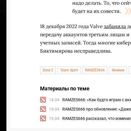
надо делать. То, что се
будет на их совести.
18 декабря 2022 года Valve
забанила
д
передачу аккаунтов третьим лицам и
учетных записей. Тогда многие киб
Биктимирова несправедлива.
Dota 2
Team Spirit
RAMZES666
Мнение
Материалы по теме
14.04
RAMZES666: «Как будто играю с а
ПЕРЕ
19.04
RAMZES666 про обновление: «Даже 
19.04
RAMZES666 рассказал, что изменил