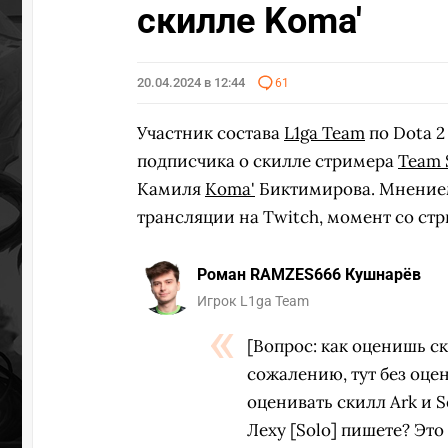
скилле Koma'
20.04.2024 в 12:44
61
Участник состава
L1ga Team
по Dota 
подписчика о скилле стримера
Team S
Камиля
Koma'
Биктимирова. Мнение
трансляции на Twitch, момент со ст
Роман RAMZES666 Кушнарёв
Игрок L1ga Team
[Вопрос: как оценишь ск
сожалению, тут без оце
оценивать скилл Ark и Sen
Леху [Solo] пишете? Это