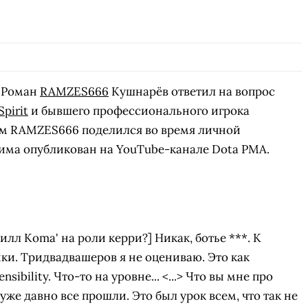
2 Роман
RAMZES666
Кушнарёв ответил на вопрос
pirit
и бывшего профессионального игрока
м RAMZES666 поделился во время личной
рима опубликован на YouTube-канале Dota PMA.
илл Koma' на роли керри?] Никак, ботье ***. К
нки. Тридвадвашеров я не оцениваю. Это как
sibility. Что-то на уровне... <...> Что вы мне про
 уже давно все прошли. Это был урок всем, что так не