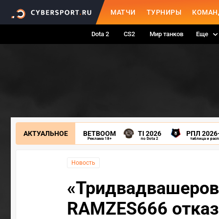
МАТЧИ
ТУРНИРЫ
КОМАН
Dota 2
CS2
Мир танков
Еще
АКТУАЛЬНОЕ
BETBOOM
TI 2026
РПЛ 2026
Реклама 18+
по Dota 2
таблица и рас
Новость
«Тридвадвашеров 
RAMZES666 отказ