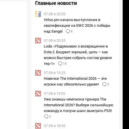
Главные новости
07.08 в 20:53
Virtus.pro начала выступление в
квалификации на EWC 2026 с победы
над Sangal
4
07.08 в 20:35
Loda: «Подумываю о возвращении в
Dota 2. Бюджет хороший, цель — как
можно быстрее собрать состав уровня
тир-1»
16
07.08 в 19:23
Новички The International 2026 — эти
игроки нас обязательно удивят
3
07.08 в 19:02
Уже знаешь чемпиона турнира The
International 2026? Выбери сильнейшую
команду и получи шанс выиграть PS5!
3
07.08 в 18:42