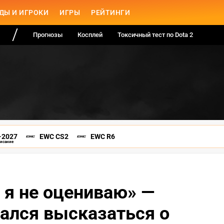
ДЫ И ИГРОКИ
ИГРЫ
РЕЙТИНГИ
Прогнозы
Косплей
Токсичный тест по Dota 2
-2027
EWC CS2
EWC R6
писание
я не оцениваю» —
ался высказаться о