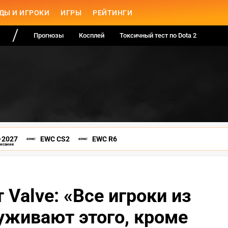
ДЫ И ИГРОКИ
ИГРЫ
РЕЙТИНГИ
Прогнозы
Косплей
Токсичный тест по Dota 2
-2027
EWC CS2
EWC R6
писание
 Valve: «Все игроки из
уживают этого, кроме