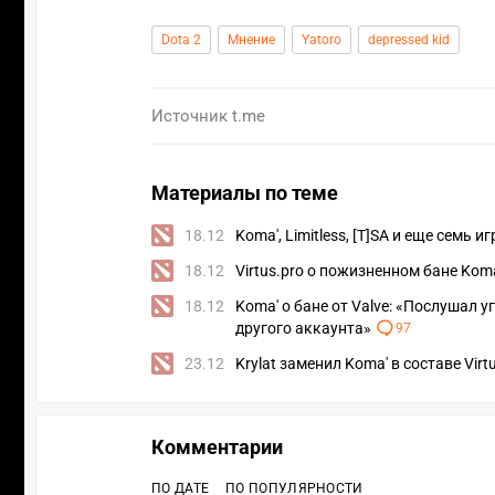
Dota 2
Мнение
Yatoro
depressed kid
Источник
t.me
Материалы по теме
18.12
Koma', Limitless, [T]SA и еще семь
18.12
Virtus.pro о пожизненном бане Kom
18.12
Koma' о бане от Valve: «Послушал 
другого аккаунта»
97
23.12
Krylat заменил Koma' в составе Virtu
Комментарии
ПО ДАТЕ
ПО ПОПУЛЯРНОСТИ