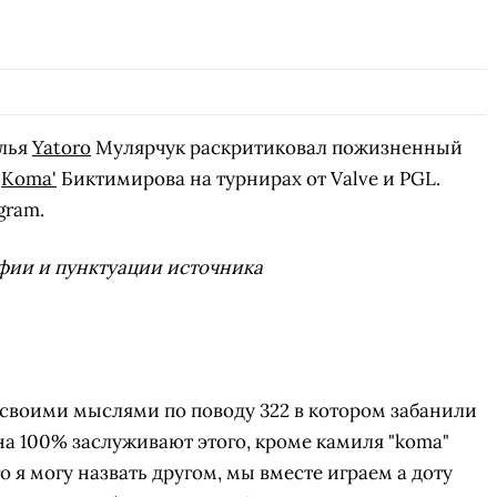
Илья
Yatoro
Мулярчук раскритиковал пожизненный
я
Koma'
Биктимирова на турнирах от Valve и PGL.
gram.
фии и пунктуации источника
 своими мыслями по поводу 322 в котором забанили
 на 100% заслуживают этого, кроме камиля "koma"
 я могу назвать другом, мы вместе играем а доту