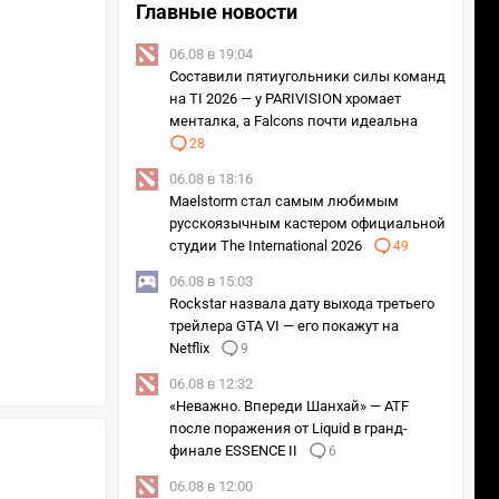
Главные новости
06.08 в 19:04
Составили пятиугольники силы команд
на TI 2026 — у PARIVISION хромает
менталка, а Falcons почти идеальна
28
06.08 в 18:16
Maelstorm стал самым любимым
русскоязычным кастером официальной
студии The International 2026
49
06.08 в 15:03
Rockstar назвала дату выхода третьего
трейлера GTA VI — его покажут на
Netflix
9
06.08 в 12:32
«Неважно. Впереди Шанхай» — ATF
после поражения от Liquid в гранд-
финале ESSENCE II
6
06.08 в 12:00