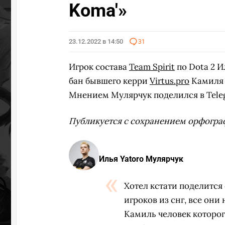
Koma'»
23.12.2022 в 14:50
31
Игрок состава
Team Spirit
по Dota 2 
бан бывшего керри
Virtus.pro
Камил
Мнением Мулярчук поделился в Tele
Публикуется с сохранением орфогра
Илья Yatoro Мулярчук
Хотел кстати поделится
игроков из снг, все они
Камиль человек которого