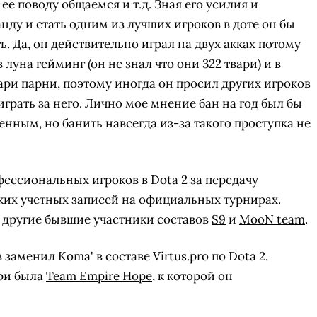
 ее поводу общаемся и т.д. Зная его усилия и
нду и стать одним из лучших игроков в доте он бы
ть. Да, он действительно играл на двух акках потому
в луна гейминг (он не знал что они 322 твари) и в
пари парни, поэтому иногда он просил других игроков
 играть за него. Лично мое мнение бан на год был бы
нным, но банить навсегда из-за такого проступка не
ессиональных игроков в Dota 2 за передачу
ужих учетных записей на официальных турнирах.
 другие бывшие участники составов
S9
и
MooN team
.
СКАЧАТЬ НА
СК
ОВАТЬ
ЗАБРАТЬ
заменил Koma' в составе Virtus.pro по Dota 2.
ANDROID
ри была
Team Empire Hope
, к которой он