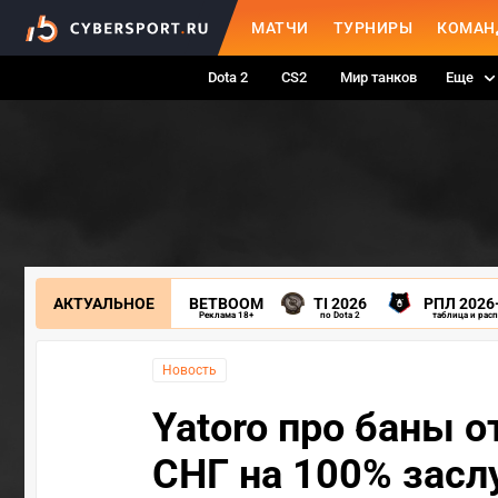
МАТЧИ
ТУРНИРЫ
КОМАН
Dota 2
CS2
Мир танков
Еще
АКТУАЛЬНОЕ
BETBOOM
TI 2026
РПЛ 2026
Реклама 18+
по Dota 2
таблица и рас
Новость
Yatoro про баны от
СНГ на 100% засл