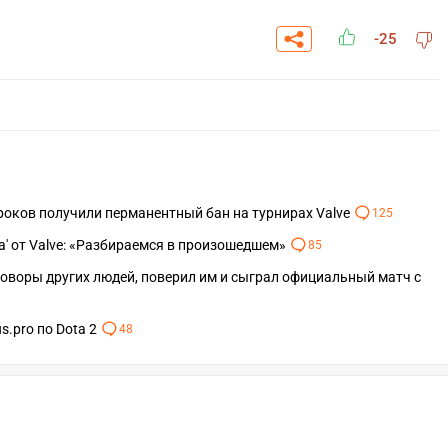
-25
 игроков получили перманентный бан на турнирах Valve
125
a' от Valve: «Разбираемся в произошедшем»
85
уговоры других людей, поверил им и сыграл официальный матч с
s.pro по Dota 2
48