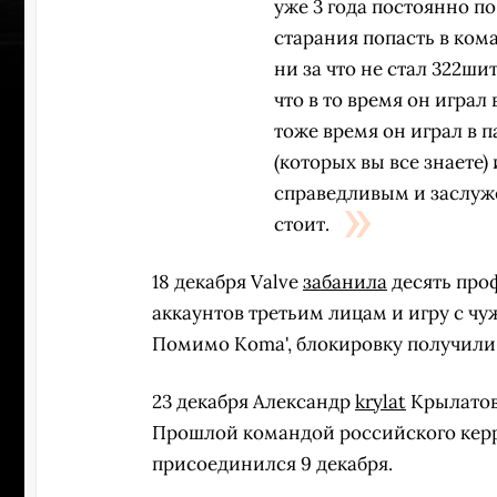
уже 3 года постоянно по
старания попасть в кома
ни за что не стал 322ши
что в то время он играл 
тоже время он играл в 
(которых вы все знаете)
справедливым и заслуже
стоит.
18 декабря Valve
забанила
десять проф
аккаунтов третьим лицам и игру с ч
Помимо Koma', блокировку получили
УЧАСТВ
23 декабря Александр
krylat
Крылатов 
Прошлой командой российского кер
присоединился 9 декабря.