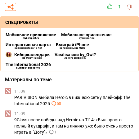
1
СПЕЦПРОЕКТЫ
Мобильное приложение
Мобильное приложение
Cybersport.ru
Cybersport.ru
Интерактивная карта
Выиграй iPhone
киберспорта за 15 лет
за прогнозы на MLBB
Киберкалендарь
Vasilisa или by_Owl?
по Миру Танков
За кого сердечко?
The International 2026
выбирай фаворита!
Материалы по теме
11.09
PARIVISION выбила Heroic в нижнюю сетку плей-офф The
International 2025
58
11.09
9Class после победы над Heroic на TI14: «Был просто
полный аутдрафт, и там на линиях уже было очень просто
играть в "Доту"»
1