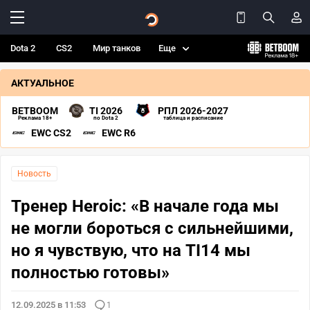
Dota 2
CS2
Мир танков
Еще
АКТУАЛЬНОЕ
BETBOOM
TI 2026
РПЛ 2026-2027
Реклама 18+
по Dota 2
таблица и расписание
EWC CS2
EWC R6
Новость
Тренер Heroic: «В начале года мы
не могли бороться с сильнейшими,
но я чувствую, что на TI14 мы
полностью готовы»
12.09.2025 в 11:53
1