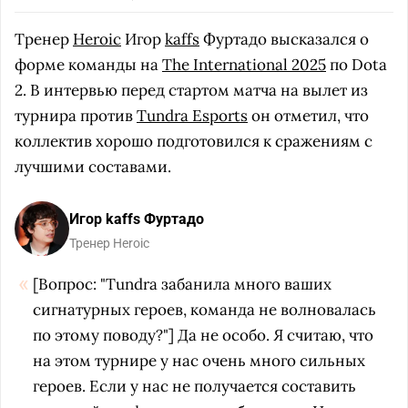
Тренер
Heroic
Игор
kaffs
Фуртадо высказался о
форме команды на
The International 2025
по Dota
2. В интервью перед стартом матча на вылет из
турнира против
Tundra Esports
он отметил, что
коллектив хорошо подготовился к сражениям с
лучшими составами.
Игор kaffs Фуртадо
Тренер Heroic
[Вопрос: "Tundra забанила много ваших
сигнатурных героев, команда не волновалась
по этому поводу?"] Да не особо. Я считаю, что
на этом турнире у нас очень много сильных
героев. Если у нас не получается составить