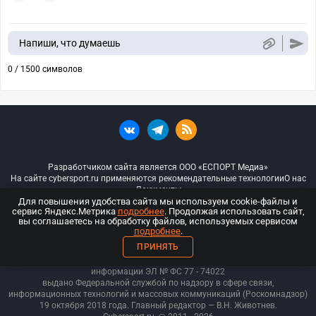
Напиши, что думаешь
0 / 1500 символов
Разработчиком сайта является ООО «ЕСПОРТ Медиа»
На сайте cybersport.ru применяются рекомендательные технологии
О нас
Документы
Для повышения удобства сайта мы используем cookie-файлы и
сервис Яндекс.Метрика
подробнее
. Продолжая использовать сайт,
© ООО «Киберспорт.ру» — Все права защищены
вы соглашаетесь на обработку файлов, используемых сервисом
подробнее
.
18+
ПРИНЯТЬ
ООО «Киберспорт.ру». Свидетельство о регистрации средств массовой
информации ЭЛ № ФС 77 - 74
022
выдано Федеральной службой по надзору в сфере связи,
информационных технологий и массовых коммуникаций (Роскомнадзор)
19 октября 2018 года. Главный редактор — В.Н. Животнев.