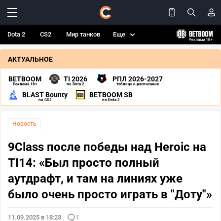
Dota 2
CS2
Мир танков
Еще
АКТУАЛЬНОЕ
BETBOOM
TI 2026
РПЛ 2026-2027
Реклама 18+
по Dota 2
таблица и расписание
BLAST Bounty
BETBOOM SB
по CS2
по Dota 2
Новость
9Class после победы над Heroic на
TI14: «Был просто полный
аутдрафт, и там на линиях уже
было очень просто играть в "Доту"»
11.09.2025 в 18:23
1