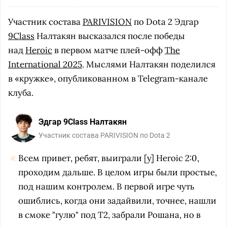
Участник состава
PARIVISION
по Dota 2 Эдгар
9Class
Налтакян высказался после победы
над
Heroic
в первом матче плей-офф
The
International 2025
. Мыслями Налтакян поделился
в «кружке», опубликованном в Telegram-канале
клуба.
Эдгар 9Class Налтакян
Участник состава PARIVISION по Dota 2
Всем привет, ребят, выиграли [у] Heroic 2:0,
проходим дальше. В целом игры были простые,
под нашим контролем. В первой игре чуть
ошиблись, когда они задайвили, точнее, нашли
в смоке "гулю" под Т2, забрали Рошана, но в