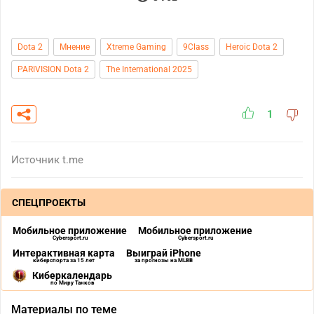
Dota 2
Мнение
Xtreme Gaming
9Class
Heroic Dota 2
PARIVISION Dota 2
The International 2025
1
Источник
t.me
СПЕЦПРОЕКТЫ
Мобильное приложение
Мобильное приложение
Cybersport.ru
Cybersport.ru
Интерактивная карта
Выиграй iPhone
киберспорта за 15 лет
за прогнозы на MLBB
Киберкалендарь
по Миру Танков
Материалы по теме