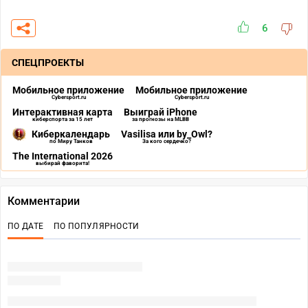
6
СПЕЦПРОЕКТЫ
Мобильное приложение
Мобильное приложение
Cybersport.ru
Cybersport.ru
Интерактивная карта
Выиграй iPhone
киберспорта за 15 лет
за прогнозы на MLBB
Киберкалендарь
Vasilisa или by_Owl?
по Миру Танков
За кого сердечко?
The International 2026
выбирай фаворита!
Комментарии
ПО ДАТЕ
ПО ПОПУЛЯРНОСТИ