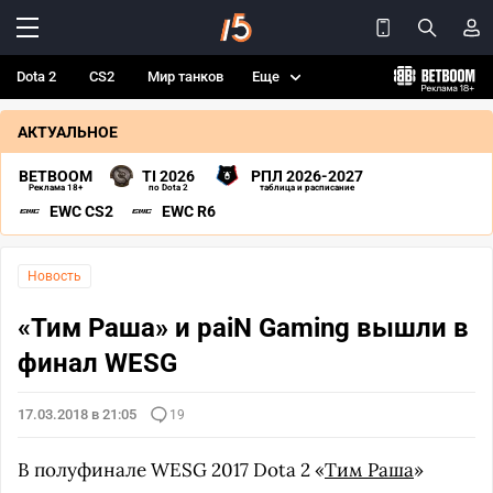
Dota 2
CS2
Мир танков
Еще
АКТУАЛЬНОЕ
BETBOOM
TI 2026
РПЛ 2026-2027
Реклама 18+
по Dota 2
таблица и расписание
EWC CS2
EWC R6
Новость
«Тим Раша» и paiN Gaming вышли в
финал WESG
17.03.2018 в 21:05
19
В полуфинале WESG 2017 Dota 2 «
Тим Раша
»