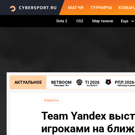
МАТЧИ
ТУРНИРЫ
КОМАН
Dota 2
CS2
Мир танков
Еще
АКТУАЛЬНОЕ
BETBOOM
TI 2026
РПЛ 2026
Реклама 18+
по Dota 2
таблица и рас
Новость
Team Yandex выст
игроками на бли