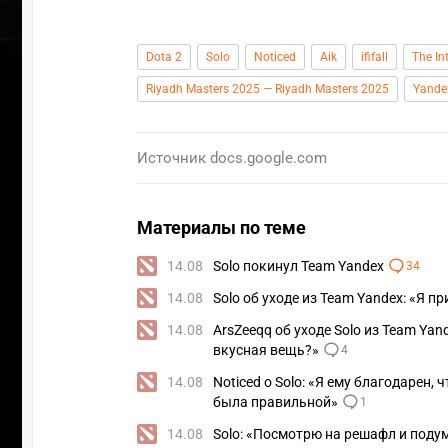
Dota 2
Solo
Noticed
Aik
ififall
The In
Riyadh Masters 2025 — Riyadh Masters 2025
Yande
Источник
docs.google.com
Материалы по теме
14.08
Solo покинул Team Yandex
34
14.08
Solo об уходе из Team Yandex: «Я п
14.08
ArsZeeqq об уходе Solo из Team Ya
вкусная вещь?»
4
ПЕРЕ
14.08
Noticed о Solo: «Я ему благодарен, 
была правильной»
1
14.08
Solo: «Посмотрю на решафл и поду