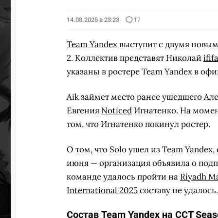
14.08.2025 в 23:23
17
Team Yandex
выступит с двумя новым
2. Коллектив представят Николай
ififa
указаны в ростере Team Yandex в оф
Aik займет место ранее ушедшего Ал
Евгения
Noticed
Игнатенко. На момен
том, что Игнатенко покинул ростер.
О том, что Solo ушел из Team Yandex,
июня — организация объявила о подпи
команде удалось пройти на
Riyadh Ma
International 2025
составу не удалось.
Состав Team Yandex на CCT Seaso