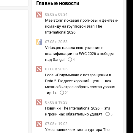
Главные новости
08.08 в 09:34
Maelstorm показал прогнозы и фэнтези-
команду на групповой этап The
International 2026
07.08 в 20:53
Virtus.pro начала выступление в
квалификации на EWC 2026 с победы
над Sangal
4
07.08 в 20:35
Loda: «Подумываю о возвращении в
Dota 2. Бюджет хороший, цель — как
можно быстрее собрать состав уровня
тир-1»
21
07.08 в 19:23
Новички The International 2026 — эти
игроки нас обязательно удивят
5
07.08 в 19:02
Уже знаешь чемпиона турнира The