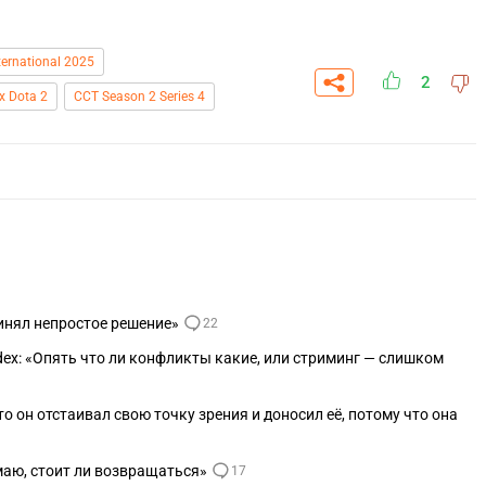
ternational 2025
2
x Dota 2
CCT Season 2 Series 4
ринял непростое решение»
22
ndex: «Опять что ли конфликты какие, или стриминг — слишком
СКАЧАТЬ НА
СК
ЙТИ
ВЫБРАТЬ
ANDROID
что он отстаивал свою точку зрения и доносил её, потому что она
маю, стоит ли возвращаться»
17