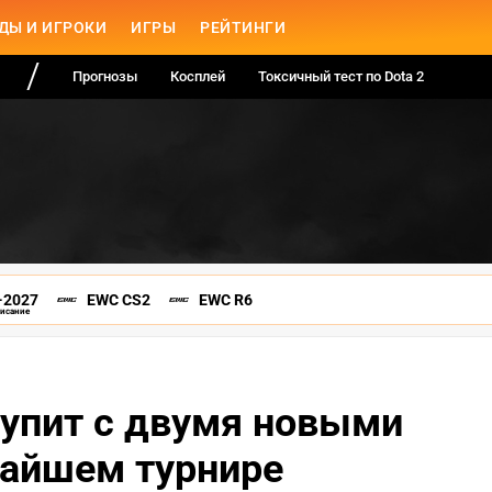
ДЫ И ИГРОКИ
ИГРЫ
РЕЙТИНГИ
Прогнозы
Косплей
Токсичный тест по Dota 2
-2027
EWC CS2
EWC R6
писание
упит с двумя новыми
жайшем турнире