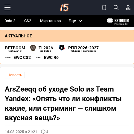
Dota 2
CS2
Мир танков
Еще
АКТУАЛЬНОЕ
BETBOOM
TI 2026
РПЛ 2026-2027
Реклама 18+
по Dota 2
таблица и расписание
EWC CS2
EWC R6
Новость
ArsZeeqq об уходе Solo из Team
Yandex: «Опять что ли конфликты
какие, или стриминг — слишком
вкусная вещь?»
14.08.2025 в 21:21
4