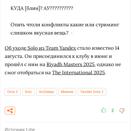
КУДА [блин]? АУ??????????
Опять чтоли конфликты какие или стриминг
слишком вкусная вещь?
Об уходе Solo из Team Yandex
стало известно 14
августа. Он присоединился к клубу в июне и
прошёл с ним на
Riyadh Masters 2025
, однако не
смог отобраться на
The International 2025
.
Dota 2
Solo
ArsZeeqq
Мнение
Yandex Dota 2
2
Источник
t.me