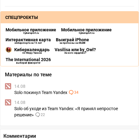
СПЕЦПРОЕКТЫ
Мобильное приложение
Мобильное приложение
Cybersport.ru
Cybersport.ru
Интерактивная карта
Выиграй iPhone
киберспорта за 15 лет
за прогнозы на MLBB
Киберкалендарь
Vasilisa или by_Owl?
по Миру Танков
За кого сердечко?
The International 2026
выбирай фаворита!
Материалы по теме
14.08
Solo покинул Team Yandex
34
14.08
Solo об уходе из Team Yandex: «Я принял непростое
решение»
22
Комментарии