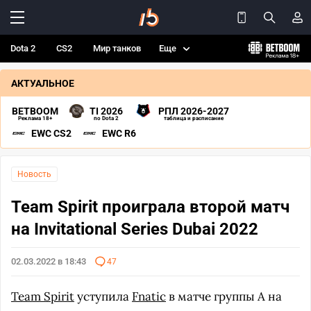
Dota 2
CS2
Мир танков
Еще
АКТУАЛЬНОЕ
BETBOOM
TI 2026
РПЛ 2026-2027
Реклама 18+
по Dota 2
таблица и расписание
EWC CS2
EWC R6
Новость
Team Spirit проиграла второй матч
на Invitational Series Dubai 2022
02.03.2022 в 18:43
47
Team Spirit
уступила
Fnatic
в матче группы A на