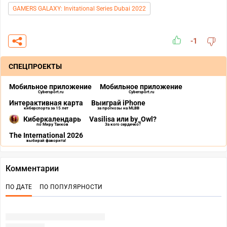
GAMERS GALAXY: Invitational Series Dubai 2022
-1
СПЕЦПРОЕКТЫ
Мобильное приложение
Мобильное приложение
Cybersport.ru
Cybersport.ru
Интерактивная карта
Выиграй iPhone
киберспорта за 15 лет
за прогнозы на MLBB
Киберкалендарь
Vasilisa или by_Owl?
по Миру Танков
За кого сердечко?
The International 2026
выбирай фаворита!
Комментарии
ПО ДАТЕ
ПО ПОПУЛЯРНОСТИ