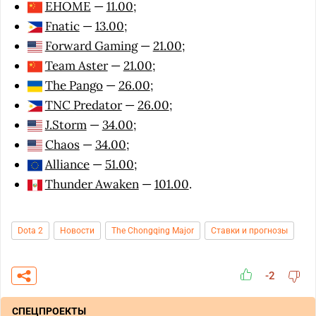
EHOME
—
11.00
;
Fnatic
—
13.00
;
Forward Gaming
—
21.00
;
Team Aster
—
21.00
;
The Pango
—
26.00
;
TNC Predator
—
26.00
;
J.Storm
—
34.00
;
Chaos
—
34.00
;
Alliance
—
51.00
;
Thunder Awaken
—
101.00
.
Dota 2
Новости
The Chongqing Major
Ставки и прогнозы
-2
СПЕЦПРОЕКТЫ