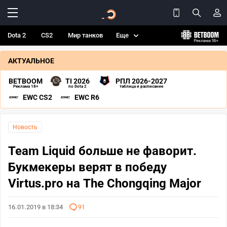
Dota 2
CS2
Мир танков
Еще
АКТУАЛЬНОЕ
BETBOOM
TI 2026
РПЛ 2026-2027
Реклама 18+
по Dota 2
таблица и расписание
EWC CS2
EWC R6
Новость
Team Liquid больше не фаворит.
Букмекеры верят в победу
Virtus.pro на The Chongqing Major
16.01.2019 в 18:34
91