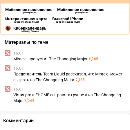
Мобильное приложение
Мобильное приложение
Cybersport.ru
Cybersport.ru
Интерактивная карта
Выиграй iPhone
киберспорта за 15 лет
за прогнозы на MLBB
Киберкалендарь
по Миру Танков
Материалы по теме
16.01
Miracle- пропустит The Chongqing Major
85
16.01
Представитель Team Liquid рассказал, что Miracle- может
сыграть на The Chongqing Major
68
16.01
Virtus.pro и EHOME сыграют в группе А на The Chongqing
Major
69
Комментарии