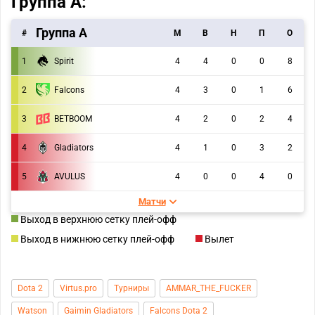
Группа A:
Группа А
#
M
В
Н
П
О
1
Spirit
4
4
0
0
8
2
Falcons
4
3
0
1
6
3
BETBOOM
4
2
0
2
4
4
Gladiators
4
1
0
3
2
5
AVULUS
4
0
0
4
0
Матчи
Выход в верхнюю сетку плей-офф
Выход в нижнюю сетку плей-офф
Вылет
Dota 2
Virtus.pro
Турниры
AMMAR_THE_FUCKER
Watson
Gaimin Gladiators
Falcons Dota 2