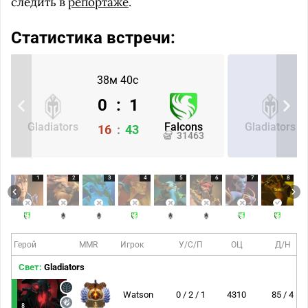
следить в
репортаже
.
Статистика встречи:
38м 40с
0
:
1
Gladiators
Falcons
Gladiators
16
:
43
31463
1
2
3
4
5
6
7
8
Герой
MMR
Игрок
У/С/П
ОЦ
Д/Н
Свет:
Gladiators
Watson
0 / 2 / 1
4310
85 / 4
1
8