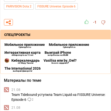
PARIVISION Dota 2
FISSURE Universe: Episode 6
-1
СПЕЦПРОЕКТЫ
Мобильное приложение
Мобильное приложение
Cybersport.ru
Cybersport.ru
Интерактивная карта
Выиграй iPhone
киберспорта за 15 лет
за прогнозы на MLBB
Киберкалендарь
Vasilisa или by_Owl?
по Миру Танков
За кого сердечко?
The International 2026
выбирай фаворита!
Материалы по теме
21.08
Team Tidebound уступила Team Liquid на FISSURE Universe:
Episode 6
2
21.08