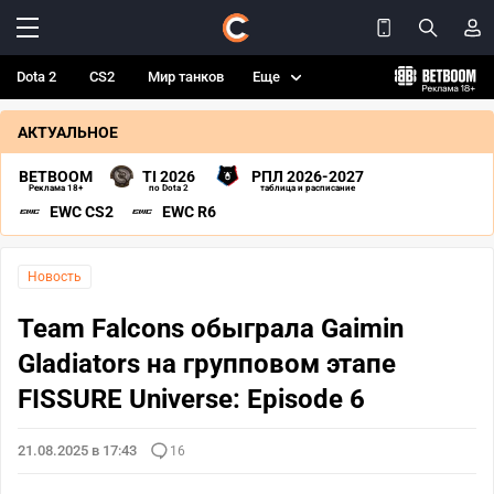
Dota 2
CS2
Мир танков
Еще
АКТУАЛЬНОЕ
BETBOOM
TI 2026
РПЛ 2026-2027
Реклама 18+
по Dota 2
таблица и расписание
EWC CS2
EWC R6
Новость
Team Falcons обыграла Gaimin
Gladiators на групповом этапе
FISSURE Universe: Episode 6
21.08.2025 в 17:43
16