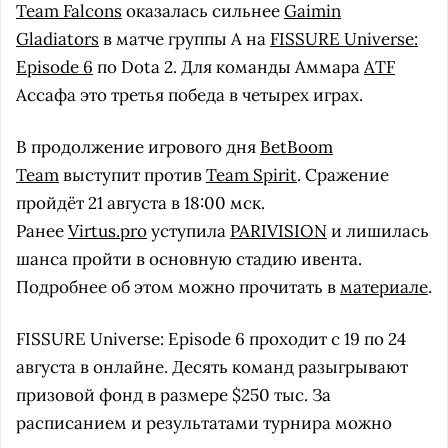
Team Falcons
оказалась сильнее
Gaimin
Gladiators
в матче группы A на
FISSURE Universe:
Episode 6
по Dota 2. Для команды Аммара
ATF
Ассафа это третья победа в четырех играх.
В продолжение игрового дня
BetBoom
Team
выступит против
Team Spirit
. Сражение
пройдёт 21 августа в 18:00 мск.
Ранее
Virtus.pro
уступила
PARIVISION
и лишилась
шанса пройти в основную стадию ивента.
Подробнее об этом можно прочитать в
материале
.
FISSURE Universe: Episode 6 проходит с 19 по 24
августа в онлайне. Десять команд разыгрывают
призовой фонд в размере $250 тыс. За
расписанием и результатами турнира можно