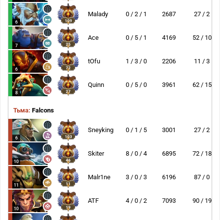
Malady
0 / 2 / 1
2687
27 / 2
109
6
Ace
0 / 5 / 1
4169
52 / 10
25
7
tOfu
1 / 3 / 0
2206
11 / 3
72
6
Quinn
0 / 5 / 0
3961
62 / 15
27
8
Тьма:
Falcons
Sneyking
0 / 1 / 5
3001
27 / 2
103
6
Skiter
8 / 0 / 4
6895
72 / 18
46
10
Malr1ne
3 / 0 / 3
6196
87 / 0
11
11
ATF
4 / 0 / 2
7093
90 / 19
19
10