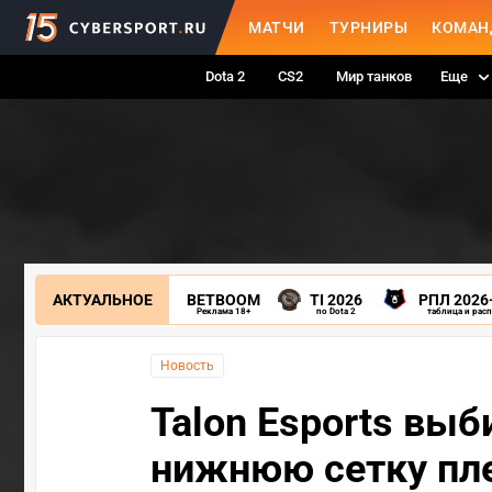
МАТЧИ
ТУРНИРЫ
КОМАН
Dota 2
CS2
Мир танков
Еще
АКТУАЛЬНОЕ
BETBOOM
TI 2026
РПЛ 2026
Реклама 18+
по Dota 2
таблица и рас
Новость
Talon Esports выб
нижнюю сетку пл