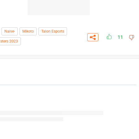
Naive-
Mikoto
Talon Esports
11
sters 2023