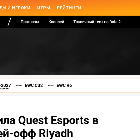
ДЫ И ИГРОКИ
ИГРЫ
РЕЙТИНГИ
Прогнозы
Косплей
Токсичный тест по Dota 2
-2027
EWC CS2
EWC R6
писание
ила Quest Esports в
ей-офф Riyadh