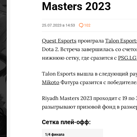
Masters 2023
25.07.2023 в 14:53
102
Quest Esports
проиграла
Talon Esport
Dota 2. Встреча завершилась со счето
нижнюю сетку, где сразится с
PSG.L
Talon Esports вышла в следующий рау
Mikoto
Фатура сразится с победител
Riyadh Masters 2023 проходит с 19 п
разыгрывают призовой фонд в размер
Сетка плей-офф:
1/4 финала