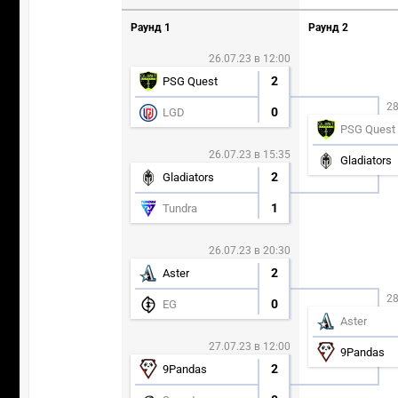
Раунд 1
Раунд 2
26.07.23 в 12:00
2
PSG Quest
28
0
LGD
PSG Quest
26.07.23 в 15:35
Gladiators
2
Gladiators
1
Tundra
26.07.23 в 20:30
2
Aster
28
0
EG
Aster
27.07.23 в 12:00
9Pandas
2
9Pandas