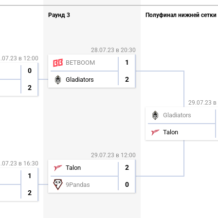
Раунд 3
Полуфинал нижней сетки
28.07.23 в 20:30
.07.23 в 12:00
1
BETBOOM
0
2
Gladiators
2
29.07.23 в
Gladiators
Talon
29.07.23 в 12:00
.07.23 в 16:30
2
Talon
1
0
9Pandas
2