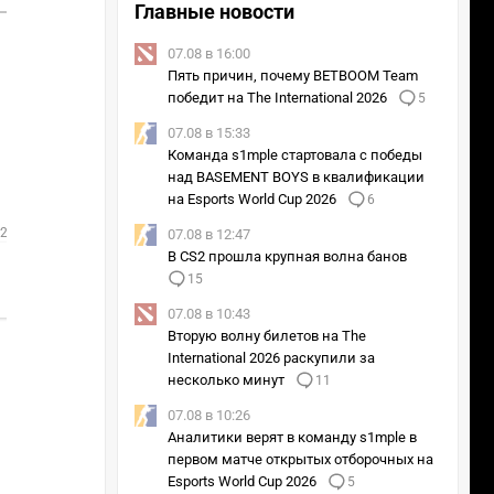
Главные новости
3
3
Spirit
Финал нижней сетки
1
Liquid
07.08 в 16:00
Пять причин, почему BETBOOM Team
победит на The International 2026
5
07.08 в 15:33
Команда s1mple стартовала с победы
над BASEMENT BOYS в квалификации
на Esports World Cup 2026
6
30.07.23 в 14:00
 20:45
07.08 в 12:47
2
Liquid
В CS2 прошла крупная волна банов
1
15
0
Talon
2
07.08 в 10:43
Вторую волну билетов на The
International 2026 раскупили за
несколько минут
11
07.08 в 10:26
Аналитики верят в команду s1mple в
первом матче открытых отборочных на
Esports World Cup 2026
5