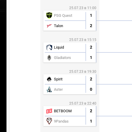
25.07.23 в 11:00
1
PSG Quest
2
Talon
25.07.23 в 15:15
2
Liquid
1
Gladiators
25.07.23 в 19:30
2
Spirit
0
Aster
25.07.23 в 22:40
2
BETBOOM
1
9Pandas