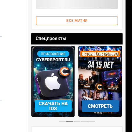
ВСЕ МАТЧИ
Спецпроекты
29.07.23 в 15:35
1
Liquid
2
Spirit
‹
›
АЧАТЬ НА
СКАЧАТЬ НА
СМОТРЕТЬ
NDROID
IOS
30.07.23 в 18:00