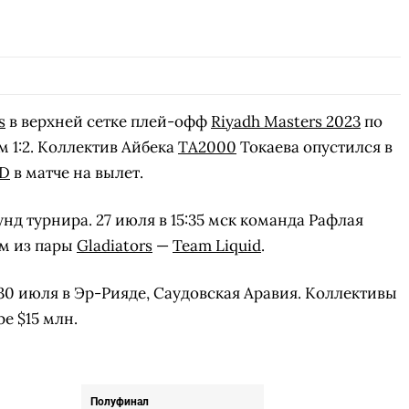
s
в верхней сетке плей-офф
Riyadh Masters 2023
по
м 1:2. Коллектив Айбека
TA2000
Токаева опустился в
GD
в матче на вылет.
нд турнира. 27 июля в 15:35 мск команда Рафлая
ем из пары
Gladiators
—
Team Liquid
.
о 30 июля в Эр-Рияде, Саудовская Аравия. Коллективы
е $15 млн.
Полуфинал