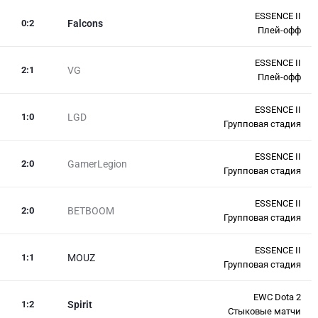
ESSENCE II
0
:
2
Falcons
Плей-офф
ESSENCE II
2
:
1
VG
Плей-офф
ESSENCE II
1
:
0
LGD
Групповая стадия
ESSENCE II
2
:
0
GamerLegion
Групповая стадия
ESSENCE II
2
:
0
BETBOOM
Групповая стадия
ESSENCE II
1
:
1
MOUZ
Групповая стадия
EWC Dota 2
1
:
2
Spirit
Стыковые матчи