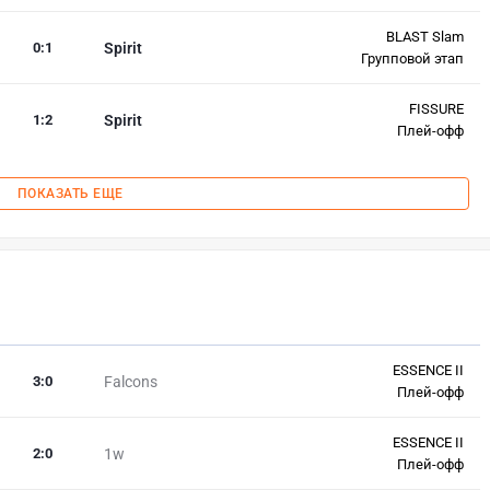
BLAST Slam
0
:
1
Spirit
Групповой этап
FISSURE
1
:
2
Spirit
Плей-офф
ПОКАЗАТЬ ЕЩЕ
ESSENCE II
3
:
0
Falcons
Плей-офф
ESSENCE II
2
:
0
1w
Плей-офф