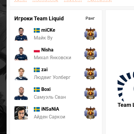
Игроки Team Liquid
Ранг
miCKe
Майк Ву
110
Nisha
Михал Янковски
1209
zai
Людвиг Уолберг
921
Boxi
Самуэль Сван
300
Team L
iNSaNiA
Айден Саркои
391