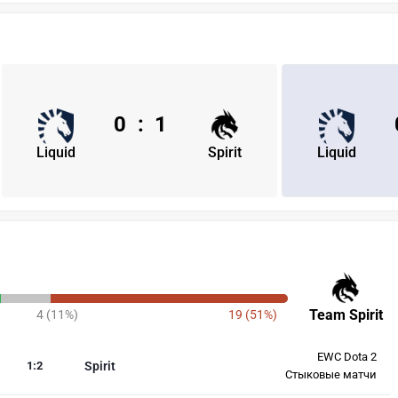
0
:
1
Liquid
Spirit
Liquid
Team Spirit
4 (11%)
19 (51%)
EWC Dota 2
1
:
2
Spirit
Стыковые матчи