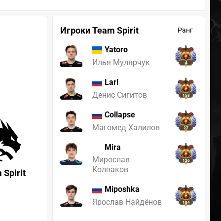
Игроки Team Spirit
Ранг
Yatoro
Илья Мулярчук
4
Larl
Денис Сигитов
158
Collapse
Магомед Халилов
27
Mira
Мирослав
126
Колпаков
 Spirit
Miposhka
Ярослав Найдёнов
104