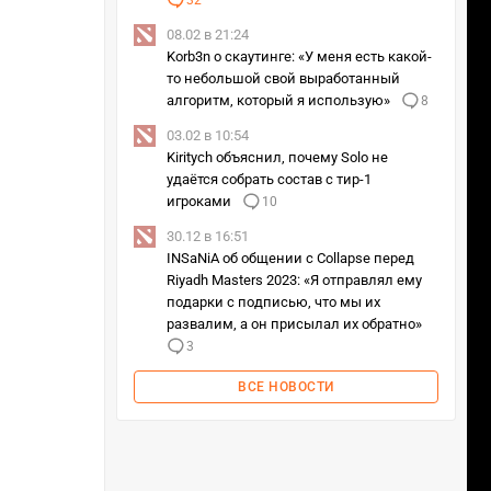
32
08.02 в 21:24
Korb3n о скаутинге: «У меня есть какой-
то небольшой свой выработанный
алгоритм, который я использую»
8
03.02 в 10:54
Kiritych объяснил, почему Solo не
удаётся собрать состав с тир-1
игроками
10
30.12 в 16:51
INSaNiA об общении с Collapse перед
Riyadh Masters 2023: «Я отправлял ему
подарки с подписью, что мы их
развалим, а он присылал их обратно»
3
ВСЕ НОВОСТИ