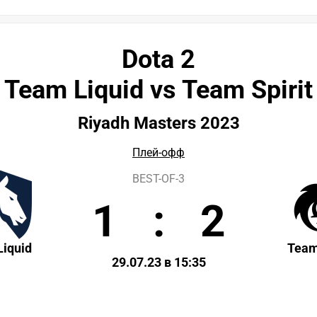
Dota 2
Team Liquid vs Team Spirit
Riyadh Masters 2023
Плей-офф
BEST-OF-3
1
:
2
iquid
Team
29.07.23 в 15:35