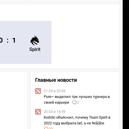
0
:
1
Spirit
Главные новости
21.04 в 20:43
Pure~ выделил три лучших турнира в
своей карьере
2
20.03 в 14:39
Korb3n объяснил, почему Team Spirit в
2022 году выбрала larl, а не No[o]ne