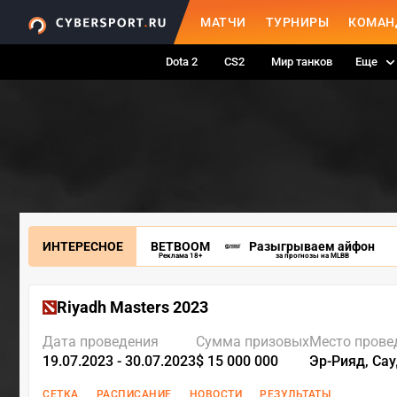
МАТЧИ
ТУРНИРЫ
КОМАН
Dota 2
CS2
Мир танков
Еще
ИНТЕРЕСНОЕ
BETBOOM
Разыгрываем айфон
Реклама 18+
за прогнозы на MLBB
Riyadh Masters 2023
Дата проведения
Сумма призовых
Место прове
19.07.2023 - 30.07.2023
$ 15 000 000
Эр-Рияд, Са
СЕТКА
РАСПИСАНИЕ
НОВОСТИ
РЕЗУЛЬТАТЫ