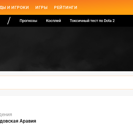
ДЫ И ИГРОКИ
ИГРЫ
РЕЙТИНГИ
Прогнозы
Косплей
Токсичный тест по Dota 2
дения
удовская Аравия