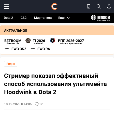
Dota 2
CS2
Мир танков
Еще
АКТУАЛЬНОЕ
BETBOOM
TI 2026
РПЛ 2026-2027
Реклама 18+
по Dota 2
таблица и расписание
EWC CS2
EWC R6
Видео
Стример показал эффективный
способ использования ультимейта
Hoodwink в Dota 2
18.12.2020 в 14:06
12