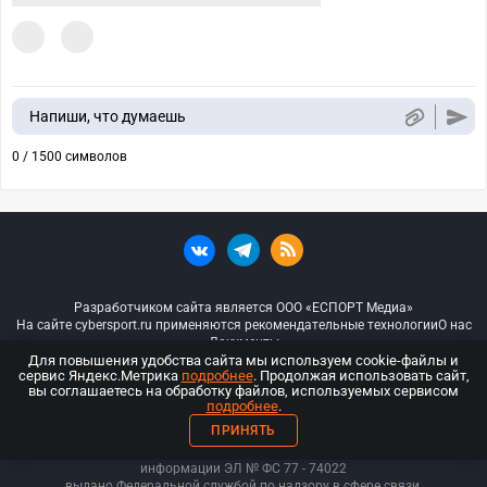
Напиши, что думаешь
0 / 1500 символов
Разработчиком сайта является ООО «ЕСПОРТ Медиа»
На сайте cybersport.ru применяются рекомендательные технологии
О нас
Документы
Для повышения удобства сайта мы используем cookie-файлы и
сервис Яндекс.Метрика
подробнее
. Продолжая использовать сайт,
© ООО «Киберспорт.ру» — Все права защищены
вы соглашаетесь на обработку файлов, используемых сервисом
подробнее
.
18+
ПРИНЯТЬ
ООО «Киберспорт.ру». Свидетельство о регистрации средств массовой
информации ЭЛ № ФС 77 - 74
022
выдано Федеральной службой по надзору в сфере связи,