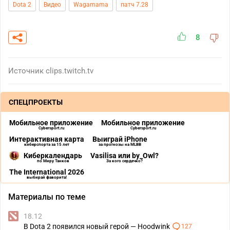
Dota 2
Видео
Wagamama
патч 7.28
8
Источник
clips.twitch.tv
СПЕЦПРОЕКТЫ
Мобильное приложение
Мобильное приложение
Cybersport.ru
Cybersport.ru
Интерактивная карта
Выиграй iPhone
киберспорта за 15 лет
за прогнозы на MLBB
Киберкалендарь
Vasilisa или by_Owl?
по Миру Танков
За кого сердечко?
The International 2026
выбирай фаворита!
Материалы по теме
18.12
В Dota 2 появился новый герой — Hoodwink
127