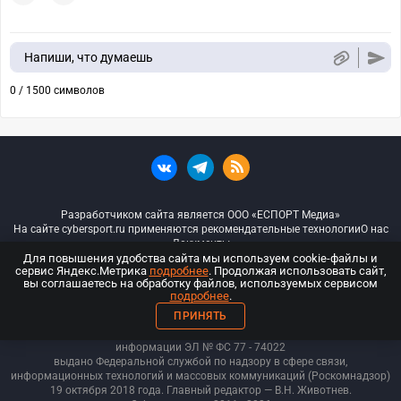
Напиши, что думаешь
0 / 1500 символов
Разработчиком сайта является ООО «ЕСПОРТ Медиа»
На сайте cybersport.ru применяются рекомендательные технологии
О нас
Документы
Для повышения удобства сайта мы используем cookie-файлы и
сервис Яндекс.Метрика
подробнее
. Продолжая использовать сайт,
© ООО «Киберспорт.ру» — Все права защищены
вы соглашаетесь на обработку файлов, используемых сервисом
подробнее
.
18+
ПРИНЯТЬ
ООО «Киберспорт.ру». Свидетельство о регистрации средств массовой
информации ЭЛ № ФС 77 - 74
022
выдано Федеральной службой по надзору в сфере связи,
информационных технологий и массовых коммуникаций (Роскомнадзор)
19 октября 2018 года. Главный редактор — В.Н. Животнев.