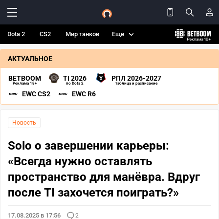
Dota 2
CS2
Мир танков
Еще
АКТУАЛЬНОЕ
BETBOOM
TI 2026
РПЛ 2026-2027
Реклама 18+
по Dota 2
таблица и расписание
EWC CS2
EWC R6
Новость
Solo о завершении карьеры:
«Всегда нужно оставлять
пространство для манёвра. Вдруг
после TI захочется поиграть?»
17.08.2025 в 17:56
2