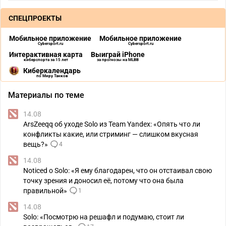
СПЕЦПРОЕКТЫ
Мобильное приложение
Мобильное приложение
Cybersport.ru
Cybersport.ru
Интерактивная карта
Выиграй iPhone
киберспорта за 15 лет
за прогнозы на MLBB
Киберкалендарь
по Миру Танков
Материалы по теме
14.08
ArsZeeqq об уходе Solo из Team Yandex: «Опять что ли
конфликты какие, или стриминг — слишком вкусная
вещь?»
4
14.08
Noticed о Solo: «Я ему благодарен, что он отстаивал свою
точку зрения и доносил её, потому что она была
правильной»
1
14.08
Solo: «Посмотрю на решафл и подумаю, стоит ли