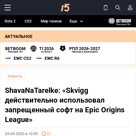
Dota 2
CS2
Мир танков
Еще
АКТУАЛЬНОЕ
BETBOOM
TI 2026
РПЛ 2026-2027
Реклама 18+
по Dota 2
таблица и расписание
EWC CS2
EWC R6
Новость
ShavaNaTarelke: «Skvigg
действительно использовал
запрещенный софт на Epic Origins
League»
23.04.2020 в 10:59
52