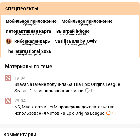
СПЕЦПРОЕКТЫ
Мобильное приложение
Мобильное приложение
Cybersport.ru
Cybersport.ru
Интерактивная карта
Выиграй iPhone
киберспорта за 15 лет
за прогнозы на MLBB
Киберкалендарь
Vasilisa или by_Owl?
по Миру Танков
За кого сердечко?
The International 2026
выбирай фаворита!
Материалы по теме
19.04
ShavaNaTarelke получила бан на Epic Origins League
Season 1 за использование читов
15
23.04
NS, Maelstorm и JotM проверили доказательства
использования читов на Epic Origins League
35
Комментарии