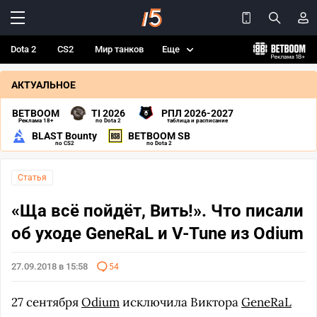
Dota 2
CS2
Мир танков
Еще
АКТУАЛЬНОЕ
BETBOOM
TI 2026
РПЛ 2026-2027
Реклама 18+
по Dota 2
таблица и расписание
BLAST Bounty
BETBOOM SB
по CS2
по Dota 2
Статья
«Ща всё пойдёт, Вить!». Что писали
об уходе GeneRaL и V-Tune из Odium
27.09.2018 в 15:58
54
27 сентября
Odium
исключила Виктора
GeneRaL