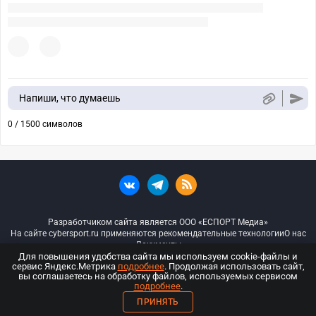
Напиши, что думаешь
0 / 1500 символов
Разработчиком сайта является ООО «ЕСПОРТ Медиа»
На сайте cybersport.ru применяются рекомендательные технологии
О нас
Документы
Для повышения удобства сайта мы используем cookie-файлы и
сервис Яндекс.Метрика
подробнее
. Продолжая использовать сайт,
© ООО «Киберспорт.ру» — Все права защищены
вы соглашаетесь на обработку файлов, используемых сервисом
подробнее
.
18+
ПРИНЯТЬ
ООО «Киберспорт.ру». Свидетельство о регистрации средств массовой