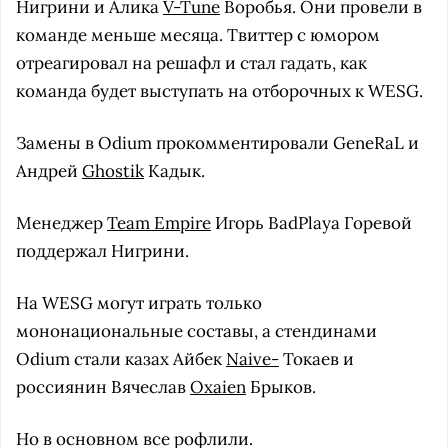
Нигрини и Алика
V-Tune
Воробья. Они провели в
команде меньше месяца. Твиттер с юмором
отреагировал на решафл и стал гадать, как
команда будет выступать на отборочных к WESG.
Замены в Odium прокомментировали GeneRaL и
Андрей
Ghostik
Кадык.
Менеджер
Team Empire
Игорь BadPlaya Горевой
поддержал Нигрини.
На WESG могут играть только
мононациональные составы, а стендинами
Odium стали казах Айбек
Naive-
Токаев и
россиянин Вячеслав
Oxaien
Брыков.
Но в основном все рофлили.