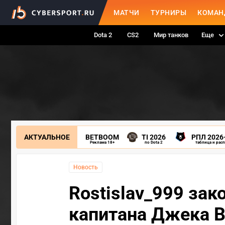
МАТЧИ
ТУРНИРЫ
КОМАН
Dota 2
CS2
Мир танков
Еще
АКТУАЛЬНОЕ
BETBOOM
TI 2026
РПЛ 2026
Реклама 18+
по Dota 2
таблица и рас
Новость
Rostislav_999 за
капитана Джека 