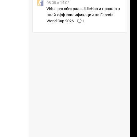
08.08 в 14:02
Virtus.pro обыграла JiJieHao и прошла в
плей-офф квалификации на Esports
World Cup 2026
1