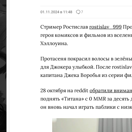
01.11.2024 в 11:48
7
Стример Ростислав
rostislav_999
Про
героя комиксов и фильмов из вселенн
Хэллоуина.
Протасеня покрасил волосы в зелёны
для Джокера улыбкой. После rostisla
капитана Джека Воробья из серии ф
28 октября на reddit
обратили внима
поднять «Титана» с 0 MMR за десять
он вновь начал играть паблики с низ