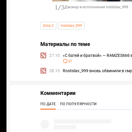
1/3
Джокер в исполнении rostislav_999
Dota 2
rostislav_999
Материалы по теме
27.10
«С батей и братвой» — RAMZES666 в
37
28.10
Rostislav_999 вновь обвинили в сму
Комментарии
ПО ДАТЕ
ПО ПОПУЛЯРНОСТИ