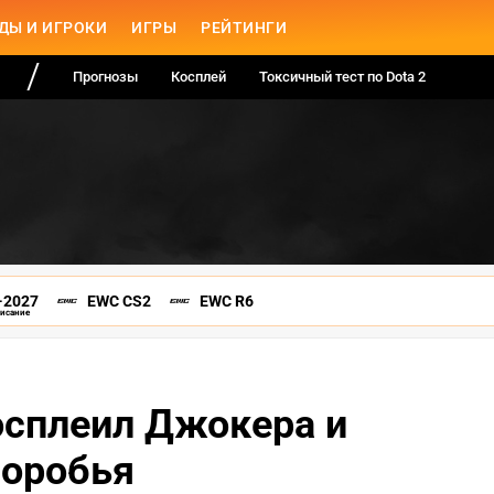
ДЫ И ИГРОКИ
ИГРЫ
РЕЙТИНГИ
Прогнозы
Косплей
Токсичный тест по Dota 2
-2027
EWC CS2
EWC R6
писание
косплеил Джокера и
Воробья