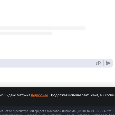
вис Яндекс.Метрика
подробнее
. Продолжая использовать сайт, вы согла
СПОРТ Медиа»
На сайте cybersport.ru применяются рекомендательные техноло
тельство о регистрации средств массовой информации ЭЛ № ФС 77 - 74
022