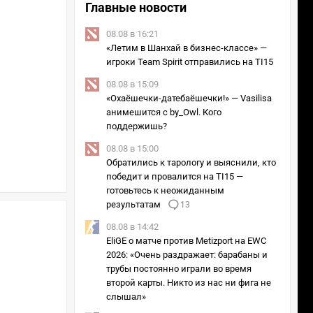
Главные новости
2/3
Джокер в исполнении rostislav_999
08.08 в 16:21
«Летим в Шанхай в бизнес-классе» —
игроки Team Spirit отправились на TI15
08.08 в 15:09
«Охаёшечки-датебаёшечки!» — Vasilisa
анимешится с by_Owl. Кого
поддержишь?
08.08 в 15:00
Обратились к тарологу и выяснили, кто
победит и провалится на TI15 —
готовьтесь к неожиданным
результатам
13
08.08 в 14:42
EliGE о матче против Metizport на EWC
2026: «Очень раздражает: барабаны и
трубы постоянно играли во время
второй карты. Никто из нас ни фига не
слышал»