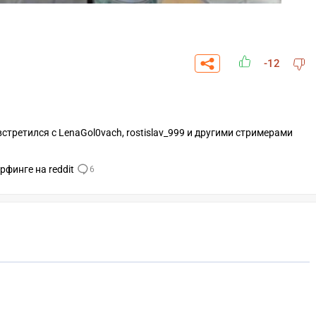
-12
стретился с LenaGol0vach, rostislav_999 и другими стримерами
рфинге на reddit
6