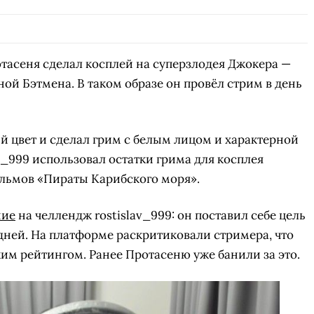
тасеня сделал косплей на суперзлодея Джокера —
ой Бэтмена. В таком образе он провёл стрим в день
й цвет и сделал грим с белым лицом и характерной
v_999 использовал остатки грима для косплея
ильмов «Пираты Карибского моря».
ние
на челлендж rostislav_999: он поставил себе цель
 дней. На платформе раскритиковали стримера, что
ким рейтингом. Ранее Протасеню уже банили за это.