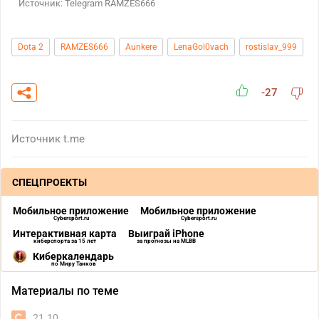
Источник: Telegram RAMZES666
Dota 2
RAMZES666
Aunkere
LenaGol0vach
rostislav_999
-27
Источник
t.me
СПЕЦПРОЕКТЫ
Мобильное приложение
Мобильное приложение
Cybersport.ru
Cybersport.ru
Интерактивная карта
Выиграй iPhone
киберспорта за 15 лет
за прогнозы на MLBB
Киберкалендарь
по Миру Танков
Материалы по теме
21.10