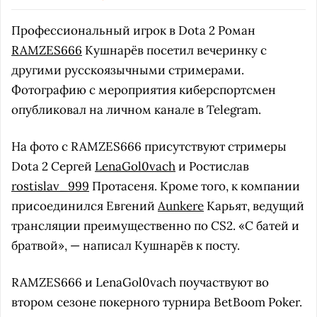
Профессиональный игрок в Dota 2 Роман
RAMZES666
Кушнарёв посетил вечеринку с
другими русскоязычными стримерами.
Фотографию с мероприятия киберспортсмен
опубликовал на личном канале в Telegram.
На фото с RAMZES666 присутствуют стримеры
Dota 2 Сергей
LenaGol0vach
и Ростислав
rostislav_999
Протасеня. Кроме того, к компании
присоединился Евгений
Aunkere
Карьят, ведущий
трансляции преимущественно по CS2. «С батей и
братвой», — написал Кушнарёв к посту.
RAMZES666 и LenaGol0vach поучаствуют во
втором сезоне покерного турнира BetBoom Poker.