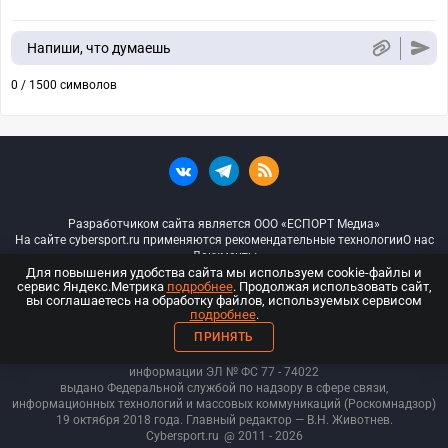
Напиши, что думаешь
0 / 1500 символов
Разработчиком сайта является ООО «ЕСПОРТ Медиа»
На сайте cybersport.ru применяются рекомендательные технологии
О нас
Документы
Для повышения удобства сайта мы используем cookie-файлы и
сервис Яндекс.Метрика
подробнее
. Продолжая использовать сайт,
© ООО «Киберспорт.ру» — Все права защищены
вы соглашаетесь на обработку файлов, используемых сервисом
подробнее
.
18+
ПРИНЯТЬ
ООО «Киберспорт.ру». Свидетельство о регистрации средств массовой
информации ЭЛ № ФС 77 - 74
022
выдано Федеральной службой по надзору в сфере связи,
информационных технологий и массовых коммуникаций (Роскомнадзор)
19 октября 2018 года. Главный редактор — В.Н. Животнев.
Cybersport.ru
@ 2011 - 2026