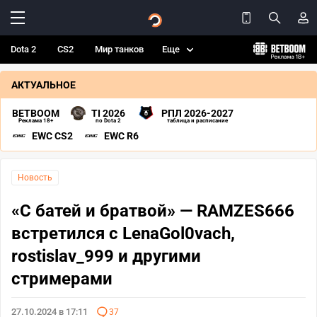
Dota 2
CS2
Мир танков
Еще
АКТУАЛЬНОЕ
BETBOOM
TI 2026
РПЛ 2026-2027
Реклама 18+
по Dota 2
таблица и расписание
EWC CS2
EWC R6
Новость
«С батей и братвой» — RAMZES666
встретился с LenaGol0vach,
rostislav_999 и другими
стримерами
27.10.2024 в 17:11
37