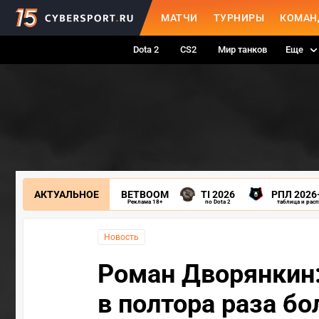
МАТЧИ
ТУРНИРЫ
КОМАН
Dota 2
CS2
Мир танков
Еще
АКТУАЛЬНОЕ
BETBOOM
TI 2026
РПЛ 2026
Реклама 18+
по Dota 2
таблица и рас
Новость
Роман Дворянкин:
в полтора раза бо