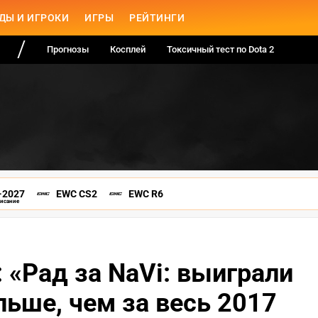
ДЫ И ИГРОКИ
ИГРЫ
РЕЙТИНГИ
Прогнозы
Косплей
Токсичный тест по Dota 2
-2027
EWC CS2
EWC R6
писание
 «Рад за NaVi: выиграли
льше, чем за весь 2017