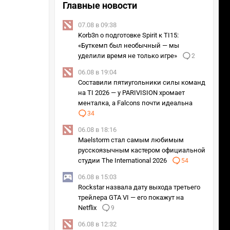
Главные новости
07.08 в 09:38
Korb3n о подготовке Spirit к TI15:
«Буткемп был необычный — мы
уделили время не только игре»
2
06.08 в 19:04
Составили пятиугольники силы команд
на TI 2026 — у PARIVISION хромает
менталка, а Falcons почти идеальна
34
06.08 в 18:16
Maelstorm стал самым любимым
русскоязычным кастером официальной
студии The International 2026
54
06.08 в 15:03
Rockstar назвала дату выхода третьего
трейлера GTA VI — его покажут на
Netflix
9
06.08 в 12:32