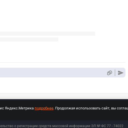
вис Яндекс.Метрика
подробнее
. Продолжая использовать сайт, вы согла
СПОРТ Медиа»
На сайте cybersport.ru применяются рекомендательные техноло
тельство о регистрации средств массовой информации ЭЛ № ФС 77 - 74
022