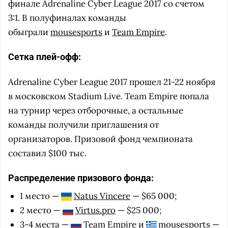
финале Adrenaline Cyber League 2017 со счетом
3:1. В полуфиналах команды
обыграли
mousesports
и
Team Empire
.
Сетка плей-офф:
Adrenaline Cyber League 2017 прошел 21-22 ноября
в московском Stadium Live. Team Empire попала
на турнир через отборочные, а остальные
команды получили приглашения от
организаторов. Призовой фонд чемпионата
составил $100 тыс.
Распределение призового фонда:
1 место —
Natus Vincere
— $65 000;
2 место —
Virtus.pro
— $25 000;
3-4 места —
Team Empire
и
mousesports
—