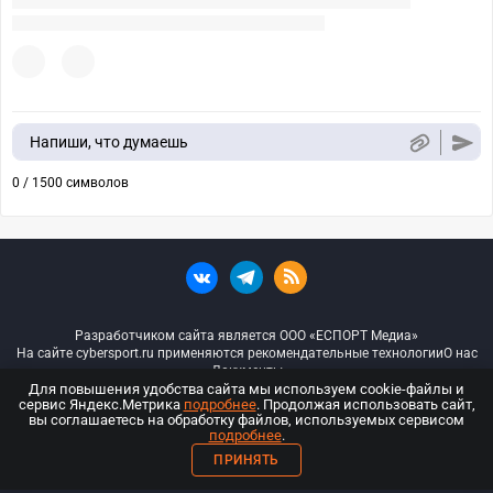
Напиши, что думаешь
0 / 1500 символов
Разработчиком сайта является ООО «ЕСПОРТ Медиа»
На сайте cybersport.ru применяются рекомендательные технологии
О нас
Документы
Для повышения удобства сайта мы используем cookie-файлы и
сервис Яндекс.Метрика
подробнее
. Продолжая использовать сайт,
© ООО «Киберспорт.ру» — Все права защищены
вы соглашаетесь на обработку файлов, используемых сервисом
подробнее
.
18+
ПРИНЯТЬ
ООО «Киберспорт.ру». Свидетельство о регистрации средств массовой