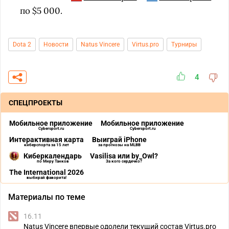
по $5 000.
Dota 2
Новости
Natus Vincere
Virtus.pro
Турниры
4
СПЕЦПРОЕКТЫ
Мобильное приложение
Мобильное приложение
Cybersport.ru
Cybersport.ru
Интерактивная карта
Выиграй iPhone
киберспорта за 15 лет
за прогнозы на MLBB
Киберкалендарь
Vasilisa или by_Owl?
по Миру Танков
За кого сердечко?
The International 2026
выбирай фаворита!
Материалы по теме
16.11
Natus Vincere впервые одолели текущий состав Virtus.pro