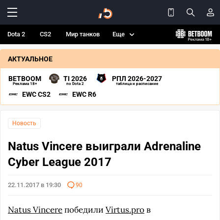
Dota 2
CS2
Мир танков
Еще
АКТУАЛЬНОЕ
BETBOOM
TI 2026
РПЛ 2026-2027
Реклама 18+
по Dota 2
таблица и расписание
EWC CS2
EWC R6
Новость
Natus Vincere выиграли Adrenaline
Cyber League 2017
22.11.2017 в 19:30
90
Natus Vincere
победили
Virtus.pro
в