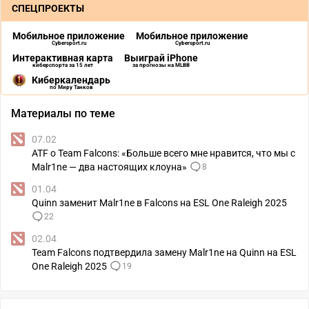
СПЕЦПРОЕКТЫ
Мобильное приложение
Мобильное приложение
Cybersport.ru
Cybersport.ru
Интерактивная карта
Выиграй iPhone
киберспорта за 15 лет
за прогнозы на MLBB
Киберкалендарь
по Миру Танков
Материалы по теме
07.02
ATF о Team Falcons: «Больше всего мне нравится, что мы с
Malr1ne — два настоящих клоуна»
8
01.04
Quinn заменит Malr1ne в Falcons на ESL One Raleigh 2025
22
02.04
Team Falcons подтвердила замену Malr1ne на Quinn на ESL
One Raleigh 2025
19