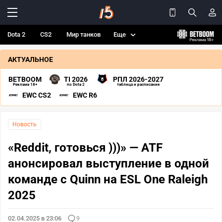
Dota 2
CS2
Мир танков
Еще
АКТУАЛЬНОЕ
BETBOOM
TI 2026
РПЛ 2026-2027
Реклама 18+
по Dota 2
таблица и расписание
EWC CS2
EWC R6
Новость
«Reddit, готовься )))» — ATF
анонсировал выступление в одной
команде с Quinn на ESL One Raleigh
2025
02.04.2025 в 23:06
9