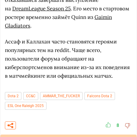
отказавшись завершать выступление
на
DreamLeague Season 25
. Его место в стартовом
ростере временно займёт Quinn из
Gaimin
Gladiators
.
Ассаф и Каллахан часто становятся героями
популярных тем на reddit. Чаще всего,
пользователи форума обращают на
киберспортсменов внимание из-за их поведения
в матчмейкинге или официальных матчах.
Dota 2
CC&C
AMMAR_THE_FUCKER
Falcons Dota 2
ESL One Raleigh 2025
8