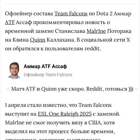
Офлейнер состава
Team Falcons
по Dota 2 Аммар
ATF
Ассаф прокомментировал новость о
временной замене Станислава
Malr1ne
Поторака
на Квина
Quinn
Каллахана. В социальной сети X
он обратился к пользователям reddit.
Аммар ATF Ассаф
Офлейнер Team Falcons
Матч ATF и Quinn уже скоро. Reddit, готовься )))
1 апреля стало известно, что Team Falcons
выступит на
ESL One Raleigh 2025
с заменой.
Malr1ne не смог получить визу в США, хотя
выделил на этот процесс больше времени,