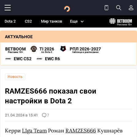
Dota 2
CS2
Мир танков
Еще
АКТУАЛЬНОЕ
BETBOOM
TI 2026
РПЛ 2026-2027
Реклама 18+
по Dota 2
таблица и расписание
EWC CS2
EWC R6
Новость
RAMZES666 показал свои
настройки в Dota 2
21.04.2024 в 15:41
7
Керри
L1ga Team
Роман
RAMZES666
Кушнарёв