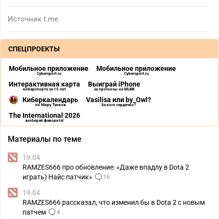
Источник
t.me
СПЕЦПРОЕКТЫ
Мобильное приложение
Мобильное приложение
Cybersport.ru
Cybersport.ru
Интерактивная карта
Выиграй iPhone
киберспорта за 15 лет
за прогнозы на MLBB
Киберкалендарь
Vasilisa или by_Owl?
по Миру Танков
За кого сердечко?
The International 2026
выбирай фаворита!
Материалы по теме
19.04
RAMZES666 про обновление: «Даже впадлу в Dota 2
играть) Найс патчик»
16
19.04
RAMZES666 рассказал, что изменил бы в Dota 2 с новым
патчем
4