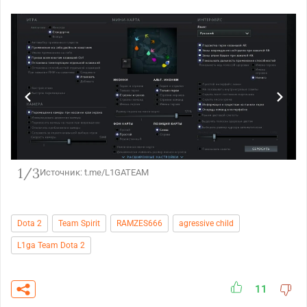
1/3
Источник: t.me/L1GATEAM
Dota 2
Team Spirit
RAMZES666
agressive child
L1ga Team Dota 2
11