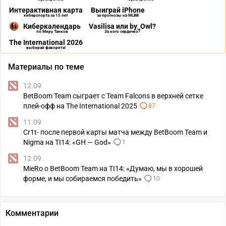
Интерактивная карта
Выиграй iPhone
киберспорта за 15 лет
за прогнозы на MLBB
Киберкалендарь
Vasilisa или by_Owl?
по Миру Танков
За кого сердечко?
The International 2026
выбирай фаворита!
Материалы по теме
12.09
BetBoom Team сыграет с Team Falcons в верхней сетке
плей-офф на The International 2025
87
11.09
Cr1t- после первой карты матча между BetBoom Team и
Nigma на TI14: «GH — God»
1
12.09
MieRo о BetBoom Team на TI14: «Думаю, мы в хорошей
форме, и мы собираемся победить»
10
Комментарии