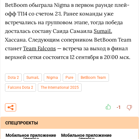
BetBoom обыграла Nigma в первом раунде плей-
офф TI14 со счетом 2:1. Ранее команды уже
встречались на групповом этапе, тогда победа
досталась составу Саида Самаила
SumaiL
Хассана. Следующим соперником BetBoom Team
станет
Team Falcons
— встреча за выход в финал
верхней сетки состоится 12 сентября в 20:00 мск.
Dota 2
SumaiL
Nigma
Pure
BetBoom Team
Falcons Dota 2
The International 2025
-1
СПЕЦПРОЕКТЫ
Мобильное приложение
Мобильное приложение
Cybersport.ru
Cybersport.ru