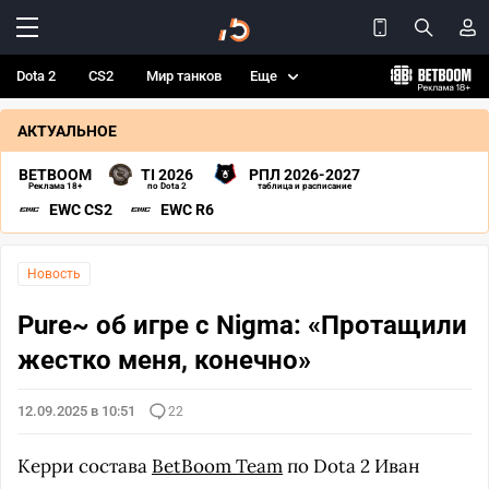
Dota 2
CS2
Мир танков
Еще
АКТУАЛЬНОЕ
BETBOOM
TI 2026
РПЛ 2026-2027
Реклама 18+
по Dota 2
таблица и расписание
EWC CS2
EWC R6
Новость
Pure~ об игре с Nigma: «Протащили
жестко меня, конечно»
12.09.2025 в 10:51
22
Керри состава
BetBoom Team
по Dota 2 Иван