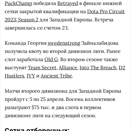
PuckChamp
победила
Betrayed
в финале нижней
сетки закрытой квалификации на
Dota Pro Circuit
2023: Season 2
для Западной Европы. Встреча
завершилась со счетом 2:1.
Команда Георгия
swedenstrong
Зайналабидова
получила квоту во второй дивизион лиги. Ранее
слот заработала
Old G
. Во втором сезоне также
выступят
Team Secret
,
Alliance
,
Into The Breach
,
D2
Hustlers
,
IVY
и
Ancient Tribe
.
Матчи второго дивизиона для Западной Европы
пройдут с 5 по 25 апреля. Восемь коллективов
разыграют $75 тыс. и два слота в первом
дивизионе лиги на следующий сезон.
Сетка отборочных: