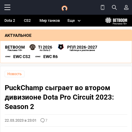
Dota 2
CS2
Мир танков
Еще
АКТУАЛЬНОЕ
BETBOOM
TI 2026
РПЛ 2026-2027
Реклама 18+
по Dota 2
таблица и расписание
EWC CS2
EWC R6
Новость
PuckChamp сыграет во втором
дивизионе Dota Pro Circuit 2023:
Season 2
22.03.2023 в 23:01
7