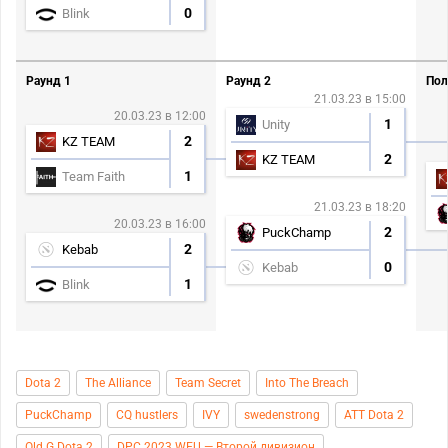
0
Blink
Раунд 1
Раунд 2
Пол
21.03.23 в 15:00
20.03.23 в 12:00
1
Unity
2
KZ TEAM
2
KZ TEAM
1
Team Faith
21.03.23 в 18:20
20.03.23 в 16:00
2
PuckChamp
2
Kebab
0
Kebab
1
Blink
Dota 2
The Alliance
Team Secret
Into The Breach
PuckChamp
CQ hustlers
IVY
swedenstrong
ATT Dota 2
Old G Dota 2
DPC 2023 WEU — Второй дивизион