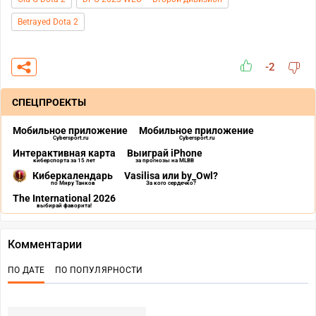
Betrayed Dota 2
-2
СПЕЦПРОЕКТЫ
Мобильное приложение
Мобильное приложение
Cybersport.ru
Cybersport.ru
Интерактивная карта
Выиграй iPhone
киберспорта за 15 лет
за прогнозы на MLBB
Киберкалендарь
Vasilisa или by_Owl?
по Миру Танков
За кого сердечко?
The International 2026
выбирай фаворита!
Комментарии
ПО ДАТЕ
ПО ПОПУЛЯРНОСТИ