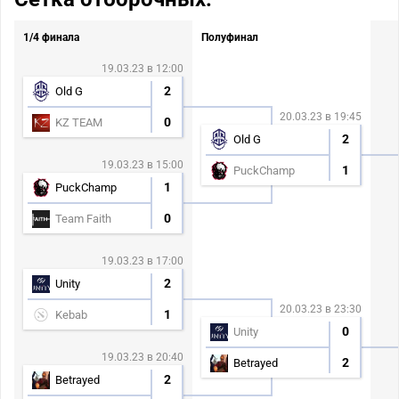
1/4 финала
Полуфинал
19.03.23 в 12:00
2
Old G
20.03.23 в 19:45
0
KZ TEAM
2
Old G
19.03.23 в 15:00
1
PuckChamp
1
PuckChamp
0
Team Faith
19.03.23 в 17:00
2
Unity
20.03.23 в 23:30
1
Kebab
0
Unity
19.03.23 в 20:40
2
Betrayed
2
Betrayed