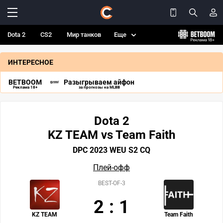
Dota 2
CS2
Мир танков
Еще
ИНТЕРЕСНОЕ
BETBOOM
Разыгрываем айфон
Реклама 18+
за прогнозы на MLBB
Dota 2
KZ TEAM vs Team Faith
DPC 2023 WEU S2 CQ
Плей-офф
BEST-OF-3
2
:
1
KZ TEAM
Team Faith