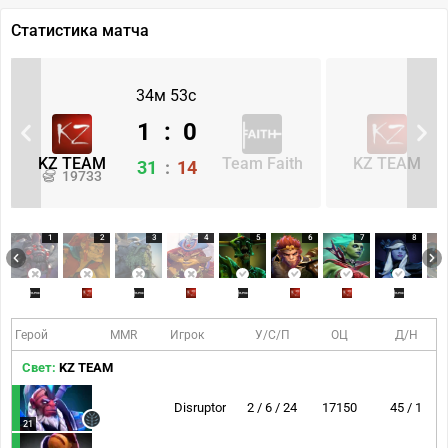
Статистика матча
34м 53с
1
:
0
KZ TEAM
Team Faith
KZ TEAM
31
:
14
19733
1
2
3
4
5
6
7
8
Герой
MMR
Игрок
У/С/П
ОЦ
Д/Н
Свет:
KZ TEAM
Disruptor
2 / 6 / 24
17150
45 / 1
21