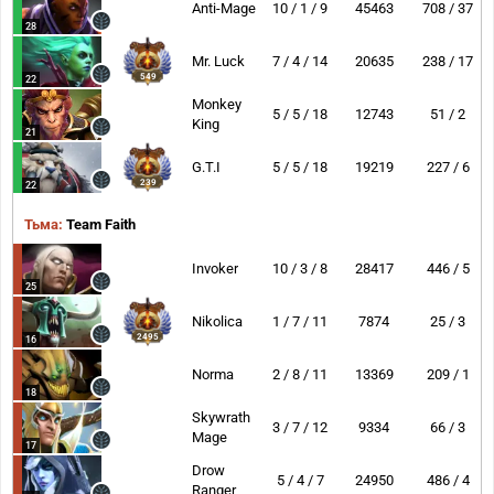
Anti-Mage
10 / 1 / 9
45463
708 / 37
28
Mr. Luck
7 / 4 / 14
20635
238 / 17
549
22
Monkey
5 / 5 / 18
12743
51 / 2
King
21
G.T.I
5 / 5 / 18
19219
227 / 6
239
22
Тьма:
Team Faith
Invoker
10 / 3 / 8
28417
446 / 5
25
Nikolica
1 / 7 / 11
7874
25 / 3
2495
16
Norma
2 / 8 / 11
13369
209 / 1
18
Skywrath
3 / 7 / 12
9334
66 / 3
Mage
17
Drow
5 / 4 / 7
24950
486 / 4
Ranger