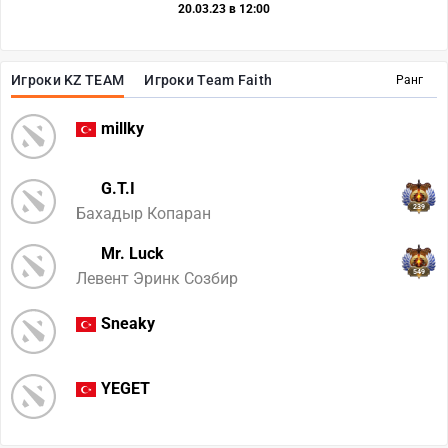
20.03.23 в 12:00
Игроки KZ TEAM
Игроки Team Faith
Ранг
millky
G.T.I
239
Бахадыр Копаран
Mr. Luck
549
Левент Эринк Созбир
Sneaky
YEGET