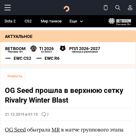
Dota 2
CS2
Мир танков
Еще
АКТУАЛЬНОЕ
BETBOOM
TI 2026
РПЛ 2026-2027
Реклама 18+
по Dota 2
таблица и расписание
EWC CS2
EWC R6
Новость
OG Seed прошла в верхнюю сетку
Rivalry Winter Blast
21.12.2019 в 01:15
2
OG Seed
обыграла
MR
в матче группового этапа