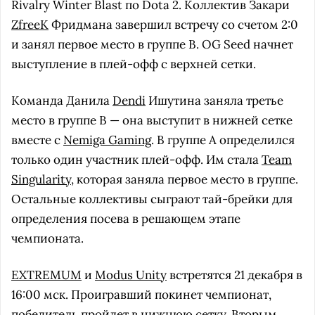
Rivalry Winter Blast по Dota 2. Коллектив Закари
ZfreeK
Фридмана завершил встречу со счетом 2:0
и занял первое место в группе В. OG Seed начнет
выступление в плей-офф с верхней сетки.
Команда Данила
Dendi
Ишутина заняла третье
место в группе В — она выступит в нижней сетке
вместе с
Nemiga Gaming
. В группе А определился
только один участник плей-офф. Им стала
Team
Singularity
, которая заняла первое место в группе.
Остальные коллективы сыграют тай-брейки для
определения посева в решающем этапе
чемпионата.
EXTREMUM
и
Modus Unity
встретятся 21 декабря в
16:00 мск. Проигравший покинет чемпионат,
победитель пройдет в нижнюю сетку. Вторым