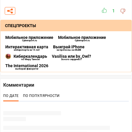
1
СПЕЦПРОЕКТЫ
Мобильное приложение
Мобильное приложение
Cybersport.ru
Cybersport.ru
Интерактивная карта
Выиграй iPhone
киберспорта за 15 лет
за прогнозы на MLBB
Киберкалендарь
Vasilisa или by_Owl?
по Миру Танков
За кого сердечко?
The International 2026
выбирай фаворита!
Комментарии
ПО ДАТЕ
ПО ПОПУЛЯРНОСТИ