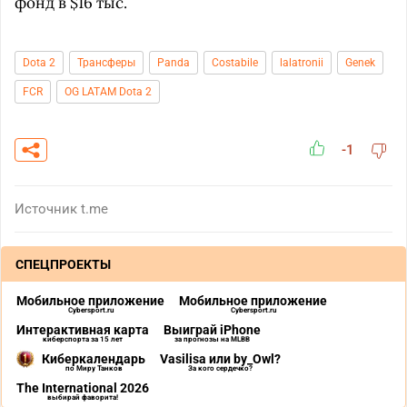
фонд в $16 тыс.
Dota 2
Трансферы
Panda
Costabile
lalatronii
Genek
FCR
OG LATAM Dota 2
-1
Источник
t.me
СПЕЦПРОЕКТЫ
Мобильное приложение
Мобильное приложение
Cybersport.ru
Cybersport.ru
Интерактивная карта
Выиграй iPhone
киберспорта за 15 лет
за прогнозы на MLBB
Киберкалендарь
Vasilisa или by_Owl?
по Миру Танков
За кого сердечко?
The International 2026
выбирай фаворита!