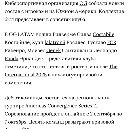
Киберспортивная организация
OG
собрала новый
состав с игроками из Южной Америки. Коллектив
был представлен в соцсетях клуба.
В OG LATAM вошли Гильерме Силва
Costabile
Костабиле, Хуан
lalatronii
Росалес, Густаво
FCR
Рибейро, Моизес
Genek
Сантиллан и Леонардо
Panda
Эрнандес. Представители клуба
отметили, что это тестовый ростер, и после
The
International 2025
в нем могут произойти
изменения.
Дебют команды состоится на региональном
турнире Americas Convergence Series 2.
Соревнование пройдет в онлайне с 2 сентября по
7 октября. Десять команд разыграют призовой