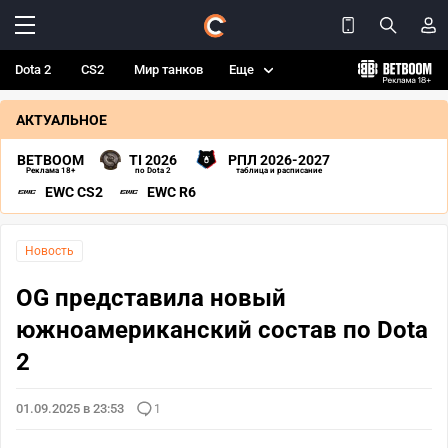
Dota 2
CS2
Мир танков
Еще
АКТУАЛЬНОЕ
BETBOOM
TI 2026
РПЛ 2026-2027
Реклама 18+
по Dota 2
таблица и расписание
EWC CS2
EWC R6
Новость
OG представила новый
южноамериканский состав по Dota
2
01.09.2025 в 23:53
1