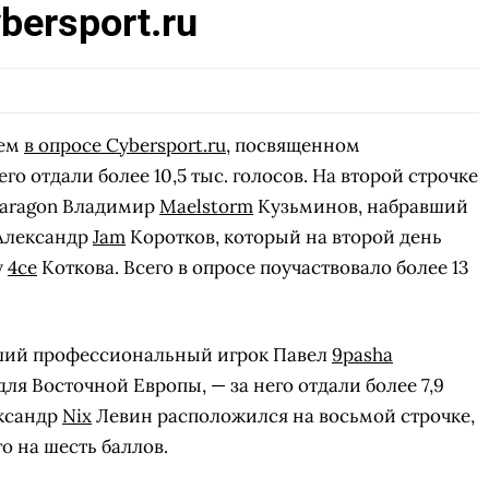
bersport.ru
лем
в опросе Cybersport.ru
, посвященном
о отдали более 10,5 тыс. голосов. На второй строчке
Paragon Владимир
Maelstorm
Кузьминов, набравший
 Александр
Jam
Коротков, который на второй день
у
4ce
Коткова. Всего в опросе поучаствовало более 13
вший профессиональный игрок Павел
9pasha
для Восточной Европы, — за него отдали более 7,9
ександр
Nix
Левин расположился на восьмой строчке,
о на шесть баллов.