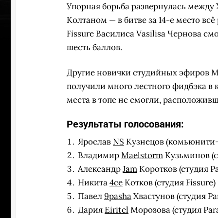
Упорная борьба развернулась между
Колтаном — в битве за 14-е место вс
Fissure Василиса Vasilisa Чернова с
шесть баллов.
Другие новички студийных эфиров 
получили много лестного фидбэка в 
места в топе не смогли, расположивш
Результаты голосования:
Ярослав
NS
Кузнецов (комьюнити-к
Владимир
Maelstorm
Кузьминов (ст
Александр
Jam
Коротков (студия Pa
УЧАСТВ
Никита
4ce
Котков (студия Fissure)
Павел
9pasha
Хвастунов (студия Par
Дария
Eiritel
Морозова (студия Para