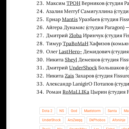
Максим
TPOH
Верников (студия Pa
Азалия Merryf Самигуллина (студия 
Ернар
Mantis
Уразбаев (студия Fiss
Айгера Дунамис (студия Paragon) —
Дмитрий
Zloba
Иринчук (студия Fis
Тимур
TpaBoMaH
Хафизов (комьюн
Олег
LastHero-
Демидович (студия F
Никита
Sheyl
Демешов (студия Fissu
Дмитрий
UnderShock
Большаков (ст
Никита
Zais
Захаров (студия Fissure
Александр LanigirO Потапов (студия
Роман
RoMaLL1Ka
Цырин (студия Fi
Dota 2
NS
God
Maelstorm
Santa
Ma
UnderShock
ArsZeeqq
DkPhobos
Afoninje