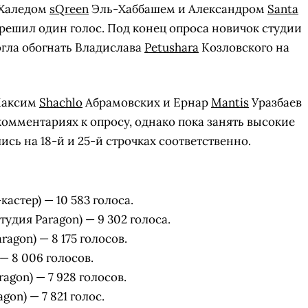
 Халедом
sQreen
Эль-Хаббашем и Александром
Santa
ё решил один голос. Под конец опроса новичок студии
могла обогнать Владислава
Petushara
Козловского на
Максим
Shachlo
Абрамовских и Ернар
Mantis
Уразбаев
комментариях к опросу, однако пока занять высокие
ись на 18-й и 25-й строчках соответственно.
астер) — 10 583 голоса.
удия Paragon) — 9 302 голоса.
ragon) — 8 175 голосов.
СКАЧАТЬ НА
СК
ОВАТЬ
ЗАБРАТЬ
ANDROID
 — 8 006 голосов.
agon) — 7 928 голосов.
gon) — 7 821 голос.