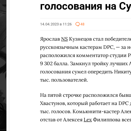
голосования на Cy
14.04.2023 в 11:26
48
Ярослав
NS
Кузнецов стал победите
русскоязычным кастерам DPC, — за нег
расположился комментатор студии 
9 302 балла. Замкнул тройку лучших
голосования сумел опередить Никит
тыс. пользователей.
На пятой строчке расположился бы
Хвастунов, который работает на DPC 
тыс. голосов. Комьюнити-кастер Ал
отстав от Алексея
Lex
Филиппова всег