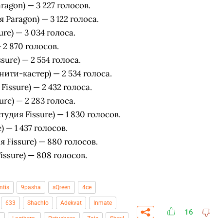
ragon) — 3 227 голосов.
Paragon) — 3 122 голоса.
ure) — 3 034 голоса.
 2 870 голосов.
sure) — 2 554 голоса.
ити-кастер) — 2 534 голоса.
issure) — 2 432 голоса.
re) — 2 283 голоса.
удия Fissure) — 1 830 голосов.
) — 1 437 голосов.
 Fissure) — 880 голосов.
ssure) — 808 голосов.
ntis
9pasha
sQreen
4ce
633
Shachlo
Adekvat
Inmate
16