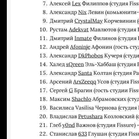
Алексей
Lex
Филиппов (студия Fissu
Александр
Nix
Левин (комьюнити-к
Дмитрий
CrystalMay
Корчевинин (с
Рустам
Adekvat
Мавлютов (студия Fi
Дмитрий
Inmate
Филинов (студия Fi
Андрей
Afoninje
Афонин (гость студ
Александр
DkPhobos
Кучеря (студи
Халед
sQreen
Эль-Хаббаш (студия Fi
Александр
Santa
Колтан (студия Pa
Арсений
ArsZeeqq
Усов (студия Fiss
Сергей
G
Брагин (гость студии Fissu
Максим
Shachlo
Абрамовских (студи
Василиса Vasilisa Чернова (студия F
Владислав
Petushara
Козловский (с
Глеб
y0nd
Важнов (студия Fissure) —
Станислав
633
Глушан (студия Fissu