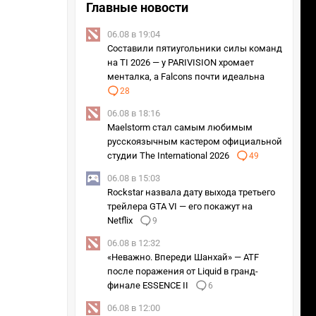
Главные новости
06.08 в 19:04
Составили пятиугольники силы команд
на TI 2026 — у PARIVISION хромает
менталка, а Falcons почти идеальна
28
06.08 в 18:16
Maelstorm стал самым любимым
русскоязычным кастером официальной
студии The International 2026
49
06.08 в 15:03
Rockstar назвала дату выхода третьего
трейлера GTA VI — его покажут на
Netflix
9
06.08 в 12:32
«Неважно. Впереди Шанхай» — ATF
после поражения от Liquid в гранд-
финале ESSENCE II
6
06.08 в 12:00