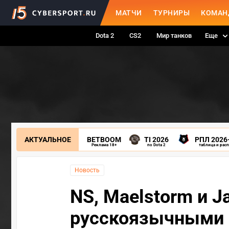
МАТЧИ
ТУРНИРЫ
КОМАН
Dota 2
CS2
Мир танков
Еще
АКТУАЛЬНОЕ
BETBOOM
TI 2026
РПЛ 2026
Реклама 18+
по Dota 2
таблица и рас
Новость
NS, Maelstorm и 
русскоязычными 