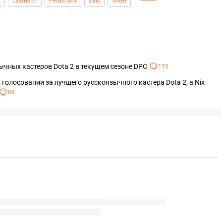
d
Lasthero-
Petushara
Zais
Sheyl
чных кастеров Dota 2 в текущем сезоне DPC
115
олосовании за лучшего русскоязычного кастера Dota 2, а Nix
88