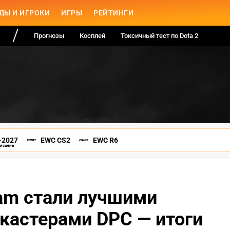
ДЫ И ИГРОКИ
ИГРЫ
РЕЙТИНГИ
Прогнозы
Косплей
Токсичный тест по Dota 2
-2027
EWC CS2
EWC R6
писание
Jam стали лучшими
кастерами DPC — итоги