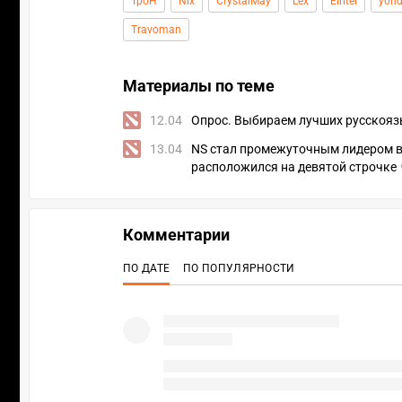
TpoH
Nix
CrystalMay
Lex
Eiritel
y0n
Travoman
Материалы по теме
12.04
Опрос. Выбираем лучших русскоязы
13.04
NS стал промежуточным лидером в г
расположился на девятой строчке
Комментарии
ПО ДАТЕ
ПО ПОПУЛЯРНОСТИ