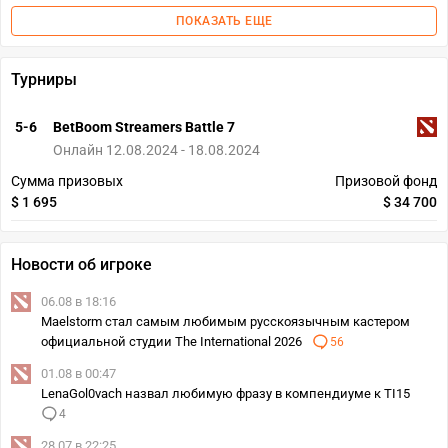
ПОКАЗАТЬ ЕЩЕ
Турниры
5-6
BetBoom Streamers Battle 7
Онлайн 12.08.2024 - 18.08.2024
Сумма призовых
Призовой фонд
$ 1 695
$ 34 700
Новости об игроке
06.08 в 18:16
Maelstorm стал самым любимым русскоязычным кастером
официальной студии The International 2026
56
01.08 в 00:47
LenaGol0vach назвал любимую фразу в компендиуме к TI15
4
28.07 в 22:25