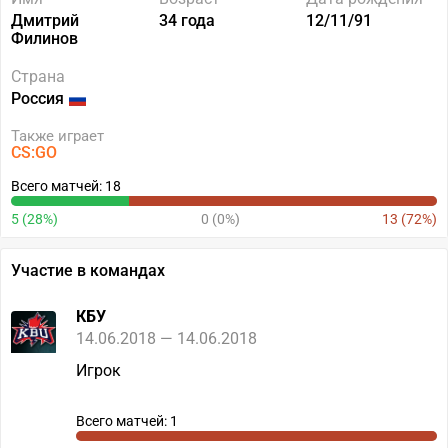
Дмитрий
34 года
12/11/91
Филинов
Страна
Россия
Также играет
CS:GO
Всего матчей: 18
5 (28%)
0 (0%)
13 (72%)
Участие в командах
КБУ
14.06.2018 — 14.06.2018
Игрок
Всего матчей: 1