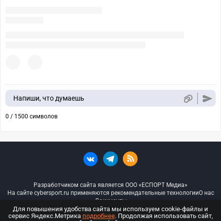
Напиши, что думаешь
0 / 1500 символов
Разработчиком сайта является ООО «ЕСПОРТ Медиа»
На сайте cybersport.ru применяются рекомендательные технологии
О нас
Документы
Для повышения удобства сайта мы используем cookie-файлы и
сервис Яндекс.Метрика
подробнее
. Продолжая использовать сайт,
© ООО «Киберспорт.ру» — Все права защищены