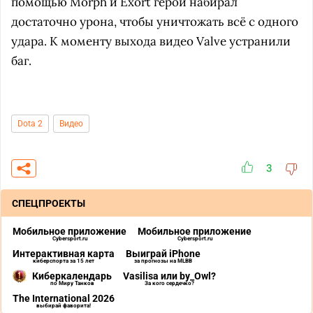
помощью Morph и Exort герой набирал
достаточно урона, чтобы уничтожать всё с одного
удара. К моменту выхода видео Valve устранили
баг.
Dota 2
Видео
3
СПЕЦПРОЕКТЫ
Мобильное приложение
Мобильное приложение
Cybersport.ru
Cybersport.ru
Интерактивная карта
Выиграй iPhone
киберспорта за 15 лет
за прогнозы на MLBB
Киберкалендарь
Vasilisa или by_Owl?
по Миру Танков
За кого сердечко?
The International 2026
выбирай фаворита!