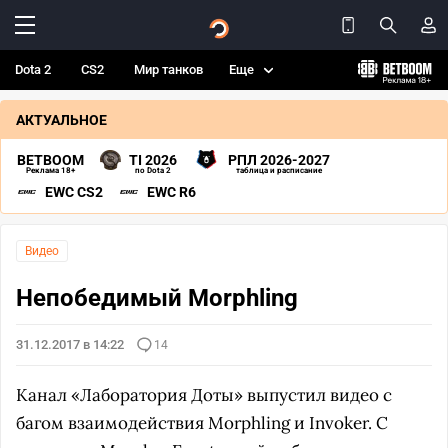
Dota 2
CS2
Мир танков
Еще
АКТУАЛЬНОЕ
BETBOOM
TI 2026
РПЛ 2026-2027
Реклама 18+
по Dota 2
таблица и расписание
EWC CS2
EWC R6
Видео
Непобедимый Morphling
31.12.2017 в 14:22
14
Канал «Лаборатория Доты» выпустил видео с
багом взаимодействия Morphling и Invoker. С