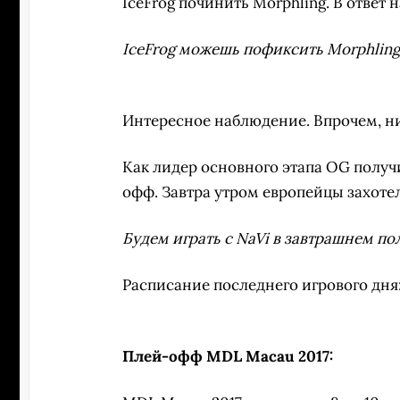
IceFrog починить Morphling. В ответ 
IceFrog можешь пофиксить Morphling
Интересное наблюдение. Впрочем, ни
Как лидер основного этапа OG получ
офф. Завтра утром европейцы захотел
Будем играть с NaVi в завтрашнем п
Расписание последнего игрового дня
Плей-офф MDL Macau 2017: