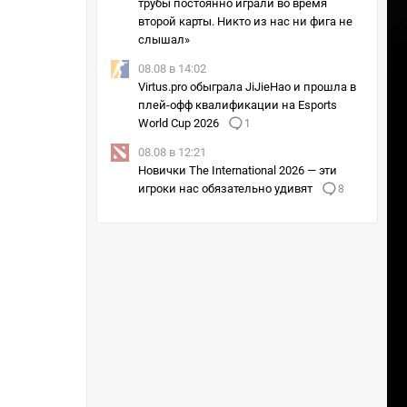
трубы постоянно играли во время
второй карты. Никто из нас ни фига не
слышал»
08.08 в 14:02
Virtus.pro обыграла JiJieHao и прошла в
плей-офф квалификации на Esports
World Cup 2026
1
08.08 в 12:21
Новички The International 2026 — эти
игроки нас обязательно удивят
8