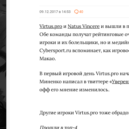
09.12.2017 в 14:53
40
ПЕРЕ
Virtus.pro
и
Natus Vincere
и вышли в п
Обе команды получат рейтинговые очк
игроки и их болельщики, но и медий
Cybersport.ru вспоминает, как игров
Макао.
В первый игровой день Virtus.pro на
Миненко написал в твиттере «
Уверен
офф его мнение изменилось.
Другие игроки Virtus.pro тоже обрад
Прошли в топ-4