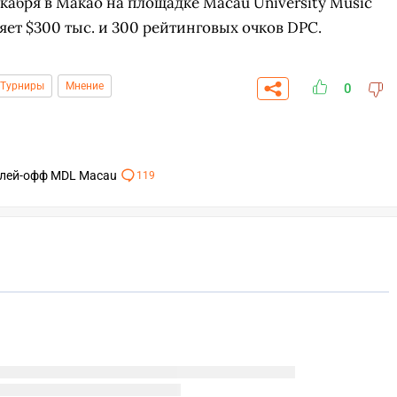
екабря в Макао на площадке Macau University Music
яет $300 тыс. и 300 рейтинговых очков DPC.
Турниры
Мнение
0
в плей-офф MDL Macau
119