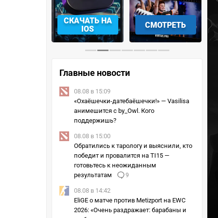
АЧАТЬ НА
СМОТРЕТЬ
УЧАСТВОВАТЬ
IOS
Главные новости
08.08 в 15:09
«Охаёшечки-датебаёшечки!» — Vasilisa
анимешится с by_Owl. Кого
поддержишь?
08.08 в 15:00
Обратились к тарологу и выяснили, кто
победит и провалится на TI15 —
готовьтесь к неожиданным
результатам
9
08.08 в 14:42
EliGE о матче против Metizport на EWC
2026: «Очень раздражает: барабаны и