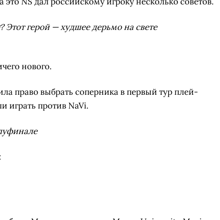
на это NS дал российскому игроку несколько советов.
? Этот герой — худшее дерьмо на свете
чего нового.
ила право выбрать соперника в первый тур плей-
и играть против NaVi.
олуфинале
: