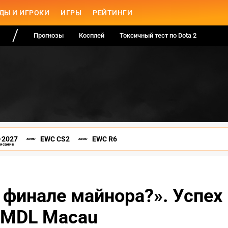
ДЫ И ИГРОКИ
ИГРЫ
РЕЙТИНГИ
Прогнозы
Косплей
Токсичный тест по Dota 2
-2027
EWC CS2
EWC R6
писание
 финале майнора?». Успех
 MDL Macau