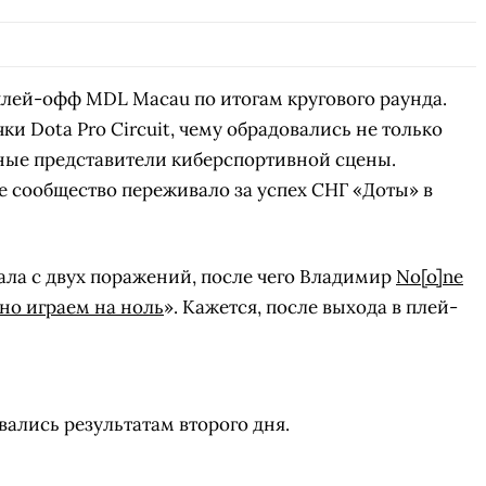
СКАЧАТЬ НА
СК
ЙТИ
ВЫБРАТЬ
ANDROID
лей-офф MDL Macau по итогам кругового раунда.
и Dota Pro Circuit, чему обрадовались не только
ные представители киберспортивной сцены.
ое сообщество переживало за успех СНГ «Доты» в
чала с двух поражений, после чего Владимир
No[o]ne
но играем на ноль
». Кажется, после выхода в плей-
овались результатам второго дня.