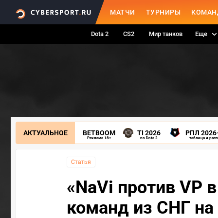
МАТЧИ
ТУРНИРЫ
КОМАН
Dota 2
CS2
Мир танков
Еще
АКТУАЛЬНОЕ
BETBOOM
TI 2026
РПЛ 2026
Реклама 18+
по Dota 2
таблица и рас
Статья
«NaVi против VP в
команд из СНГ на