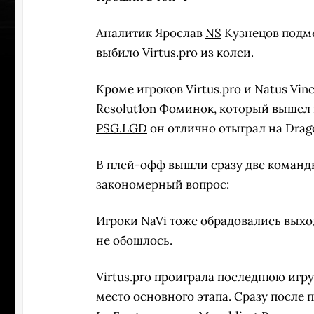
Аналитик Ярослав
NS
Кузнецов подме
выбило Virtus.pro из колеи.
Кроме игроков Virtus.pro и Natus V
Resolut1on
Фоминок, который вышел 
PSG.LGD
он отлично отыграл на Drag
В плей-офф вышли сразу две команды
закономерный вопрос:
Игроки NaVi тоже обрадовались выходу
не обошлось.
Virtus.pro проиграла последнюю игр
место основного этапа. Сразу после