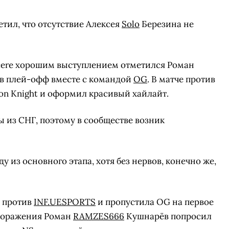
тил, что отсутствие Алексея
Solo
Березина не
incere хорошим выступлением отметился Роман
в плей-офф вместе с командой
OG
. В матче против
on Knight и оформил красивый хайлайт.
 из СНГ, поэтому в сообществе возник
 из основного этапа, хотя без нервов, конечно же,
у против
INF.UESPORTS
и пропустила OG на первое
 поражения Роман
RAMZES666
Кушнарёв попросил