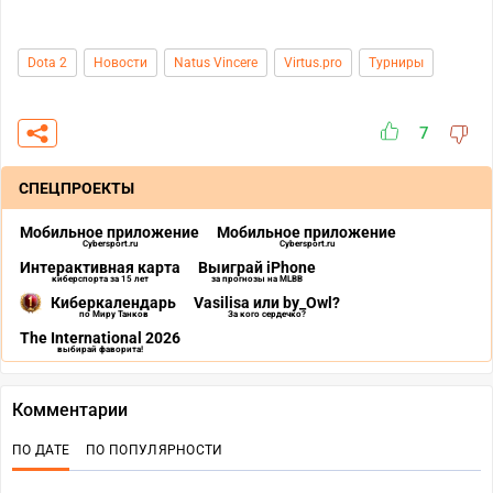
Dota 2
Новости
Natus Vincere
Virtus.pro
Турниры
7
СПЕЦПРОЕКТЫ
Мобильное приложение
Мобильное приложение
Cybersport.ru
Cybersport.ru
Интерактивная карта
Выиграй iPhone
киберспорта за 15 лет
за прогнозы на MLBB
Киберкалендарь
Vasilisa или by_Owl?
по Миру Танков
За кого сердечко?
The International 2026
выбирай фаворита!
Комментарии
ПО ДАТЕ
ПО ПОПУЛЯРНОСТИ