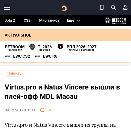
Dota 2
CS2
Мир танков
Еще
АКТУАЛЬНОЕ
BETBOOM
TI 2026
РПЛ 2026-2027
Реклама 18+
по Dota 2
таблица и расписание
EWC CS2
EWC R6
Новость
Virtus.pro и Natus Vincere вышли в
плей-офф MDL Macau
09.12.2017 в 15:30
119
Virtus.pro
и
Natus Vincere
вышли из группы на