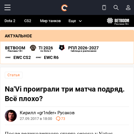
Dota 2
CS2
Мир танков
Еще
АКТУАЛЬНОЕ
BETBOOM
TI 2026
РПЛ 2026-2027
Реклама 18+
по Dota 2
таблица и расписание
EWC CS2
EWC R6
Статья
Na'Vi проиграли три матча подряд.
Всё плохо?
Кирилл «gr1nder» Русаков
27.09.2017 в 18:00
73
После великолепного старта сезона у Natus