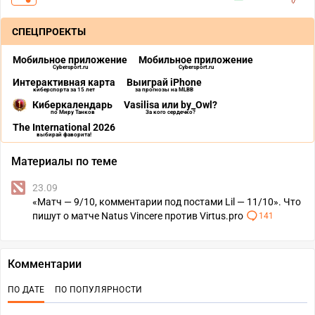
СПЕЦПРОЕКТЫ
Мобильное приложение
Мобильное приложение
Cybersport.ru
Cybersport.ru
Интерактивная карта
Выиграй iPhone
киберспорта за 15 лет
за прогнозы на MLBB
Киберкалендарь
Vasilisa или by_Owl?
по Миру Танков
За кого сердечко?
The International 2026
выбирай фаворита!
Материалы по теме
23.09
«Матч — 9/10, комментарии под постами Lil — 11/10». Что
пишут о матче Natus Vincere против Virtus.pro
141
Комментарии
ПО ДАТЕ
ПО ПОПУЛЯРНОСТИ