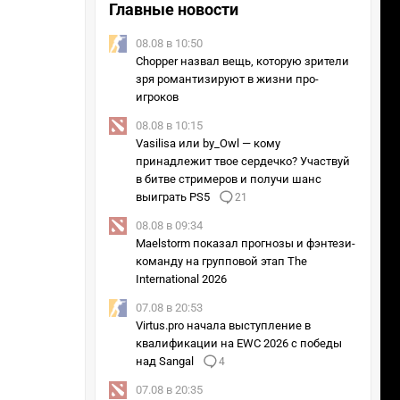
Главные новости
08.08 в 10:50
Chopper назвал вещь, которую зрители
зря романтизируют в жизни про-
игроков
08.08 в 10:15
Vasilisa или by_Owl — кому
принадлежит твое сердечко? Участвуй
в битве стримеров и получи шанс
выиграть PS5
21
08.08 в 09:34
Maelstorm показал прогнозы и фэнтези-
команду на групповой этап The
International 2026
07.08 в 20:53
Virtus.pro начала выступление в
квалификации на EWC 2026 с победы
над Sangal
4
07.08 в 20:35