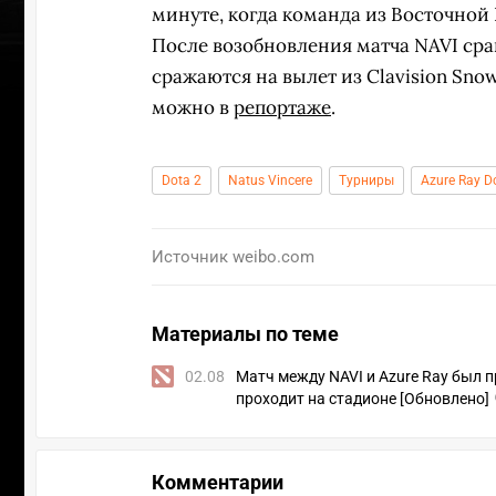
минуте, когда команда из Восточной 
После возобновления матча NAVI срав
сражаются на вылет из Clavision Snow
можно в
репортаже
.
Dota 2
Natus Vincere
Турниры
Azure Ray D
Источник
weibo.com
Материалы по теме
02.08
Матч между NAVI и Azure Ray был 
проходит на стадионе [Обновлено]
Комментарии