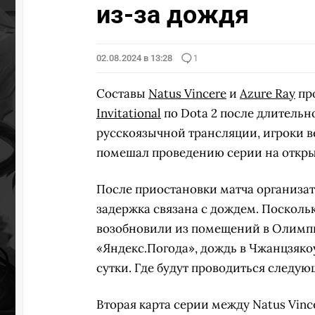
из-за дождя
02.08.2024 в 13:28
1
Составы
Natus Vincere
и
Azure Ray
пр
Invitational
по Dota 2 после длительн
русскоязычной трансляции, игроки в
помешал проведению серии на откры
После приостановки матча организатор
задержка связана с дождем. Поскольк
возобновили из помещений в Олимпи
«Яндекс.Погода», дождь в Чжанцзякоу
сутки. Где будут проводиться следующ
Вторая карта серии между Natus Vinc