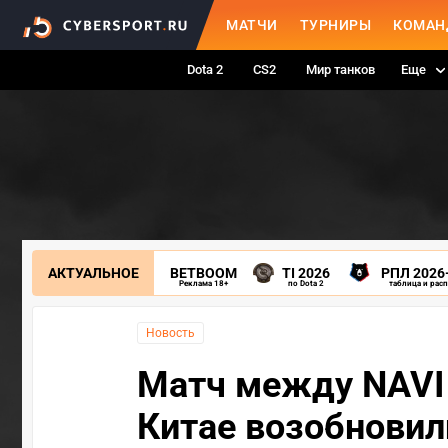
МАТЧИ
ТУРНИРЫ
КОМАН
Dota 2
CS2
Мир танков
Еще
АКТУАЛЬНОЕ
BETBOOM
TI 2026
РПЛ 2026
Реклама 18+
по Dota 2
таблица и рас
Новость
Матч между NAVI 
Китае возобновил