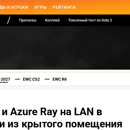
ДЫ И ИГРОКИ
ИГРЫ
РЕЙТИНГИ
Прогнозы
Косплей
Токсичный тест по Dota 2
-2027
EWC CS2
EWC R6
писание
и Azure Ray на LAN в
и из крытого помещения