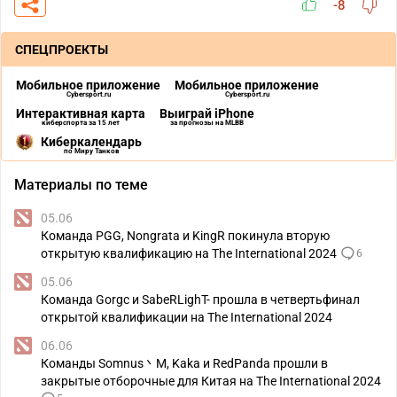
-8
СПЕЦПРОЕКТЫ
Мобильное приложение
Мобильное приложение
Cybersport.ru
Cybersport.ru
Интерактивная карта
Выиграй iPhone
киберспорта за 15 лет
за прогнозы на MLBB
Киберкалендарь
по Миру Танков
Материалы по теме
05.06
Команда PGG, Nongrata и KingR покинула вторую
открытую квалификацию на The International 2024
6
05.06
Команда Gorgc и SabeRLighT- прошла в четвертьфинал
открытой квалификации на The International 2024
06.06
Команды Somnus丶M, Kaka и RedPanda прошли в
закрытые отборочные для Китая на The International 2024