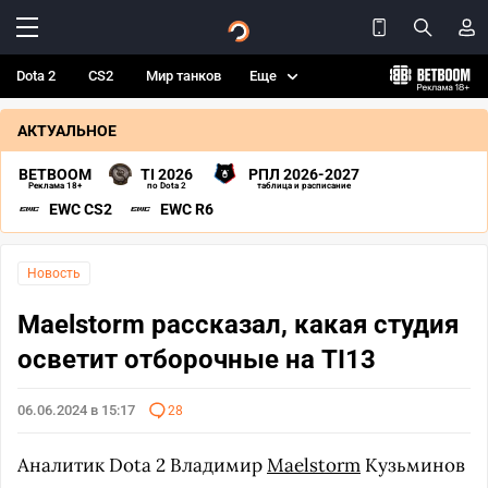
Dota 2
CS2
Мир танков
Еще
АКТУАЛЬНОЕ
BETBOOM
TI 2026
РПЛ 2026-2027
Реклама 18+
по Dota 2
таблица и расписание
EWC CS2
EWC R6
Новость
Maelstorm рассказал, какая студия
осветит отборочные на TI13
06.06.2024 в 15:17
28
Аналитик Dota 2 Владимир
Maelstorm
Кузьминов