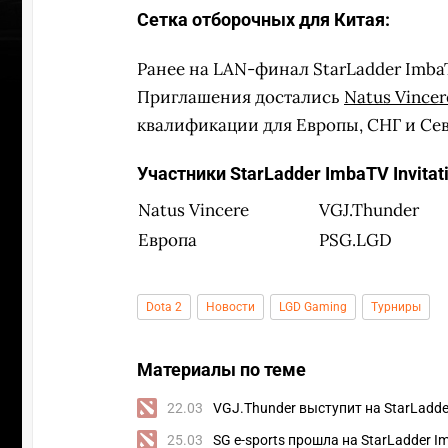
Сетка отборочных для Китая:
Ранее на LAN-финал StarLadder ImbaT
Приглашения достались
Natus Vincer
квалификации для Европы, СНГ и Се
Участники StarLadder ImbaTV Invitati
Natus Vincere
VGJ.Thunder
Европа
PSG.LGD
Dota 2
Новости
LGD Gaming
Турниры
УЧАСТВ
Материалы по теме
22.03
VGJ.Thunder выступит на StarLadder
25.03
SG e-sports прошла на StarLadder Im