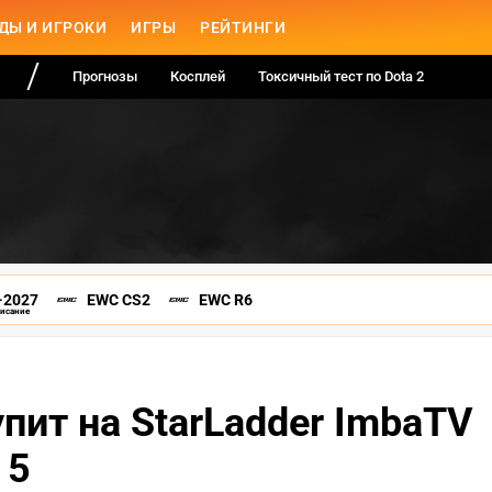
ДЫ И ИГРОКИ
ИГРЫ
РЕЙТИНГИ
Прогнозы
Косплей
Токсичный тест по Dota 2
-2027
EWC CS2
EWC R6
писание
пит на StarLadder ImbaTV
 5