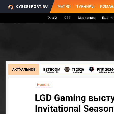
МАТЧИ
ТУРНИРЫ
КОМАН
Dota 2
CS2
Мир танков
Еще
АКТУАЛЬНОЕ
BETBOOM
TI 2026
РПЛ 2026
Реклама 18+
по Dota 2
таблица и рас
Новость
LGD Gaming высту
Invitational Season