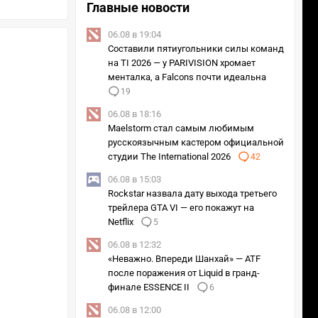
Главные новости
06.08 в 19:04
Составили пятиугольники силы команд
на TI 2026 — у PARIVISION хромает
менталка, а Falcons почти идеальна
19
06.08 в 18:16
Maelstorm стал самым любимым
русскоязычным кастером официальной
студии The International 2026
42
06.08 в 15:03
Rockstar назвала дату выхода третьего
трейлера GTA VI — его покажут на
Netflix
5
06.08 в 12:32
«Неважно. Впереди Шанхай» — ATF
после поражения от Liquid в гранд-
финале ESSENCE II
6
06.08 в 12:00