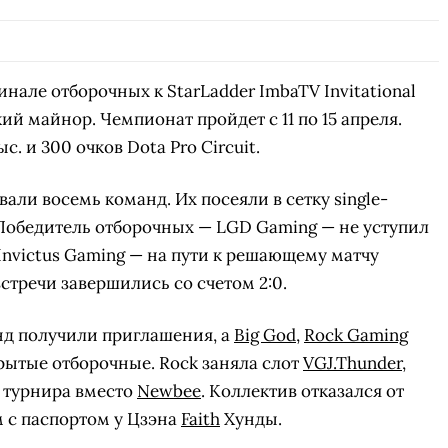
инале отборочных к StarLadder ImbaTV Invitational
ий майнор. Чемпионат пройдет с 11 по 15 апреля.
. и 300 очков Dota Pro Circuit.
али восемь команд. Их посеяли в сетку single-
. Победитель отборочных — LGD Gaming — не уступил
Invictus Gaming — на пути к решающему матчу
встречи завершились со счетом 2:0.
нд получили приглашения, а
Big God
,
Rock Gaming
ытые отборочные. Rock заняла слот
VGJ.Thunder
,
 турнира вместо
Newbee
. Коллектив отказался от
 с паспортом у Цзэна
Faith
Хунды.