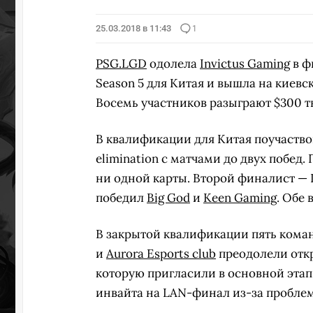
25.03.2018 в 11:43
1
PSG.LGD
одолела
Invictus Gaming
в ф
Season 5 для Китая и вышла на киевск
Восемь участников разыграют $300 тыс
В квалификации для Китая поучаствов
elimination с матчами до двух побед
ни одной карты. Второй финалист — 
победил
Big God
и
Keen Gaming
. Обе 
В закрытой квалификации пять кома
и
Aurora Esports club
преодолели откр
которую пригласили в основной этап
инвайта на LAN-финал из-за проблем