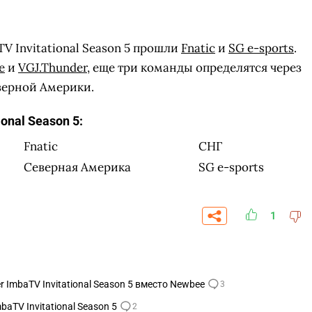
V Invitational Season 5 прошли
Fnatic
и
SG e-sports
.
e
и
VGJ.Thunder
, еще три команды определятся через
верной Америки.
onal Season 5:
Fnatic
СНГ
Северная Америка
SG e-sports
1
СКАЧАТЬ НА
СК
ОВАТЬ
ЗАБРАТЬ
ANDROID
 ImbaTV Invitational Season 5 вместо Newbee
3
baTV Invitational Season 5
2