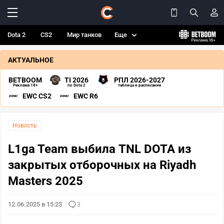
Dota 2
CS2
Мир танков
Еще
АКТУАЛЬНОЕ
BETBOOM
TI 2026
РПЛ 2026-2027
Реклама 18+
по Dota 2
таблица и расписание
EWC CS2
EWC R6
Новость
L1ga Team выбила TNL DOTA из
закрытых отборочных на Riyadh
Masters 2025
12.06.2025 в 15:23
3