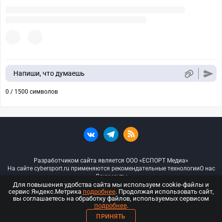
Напиши, что думаешь
0 / 1500 символов
Разработчиком сайта является ООО «ЕСПОРТ Медиа»
На сайте cybersport.ru применяются рекомендательные технологии
О нас
Документы
Для повышения удобства сайта мы используем cookie-файлы и
сервис Яндекс.Метрика
подробнее
. Продолжая использовать сайт,
© ООО «Киберспорт.ру» — Все права защищены
вы соглашаетесь на обработку файлов, используемых сервисом
подробнее
.
18+
ПРИНЯТЬ