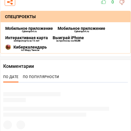
0
СПЕЦПРОЕКТЫ
Мобильное приложение
Мобильное приложение
Cybersport.ru
Cybersport.ru
Интерактивная карта
Выиграй iPhone
киберспорта за 15 лет
за прогнозы на MLBB
Киберкалендарь
по Миру Танков
Комментарии
ПО ДАТЕ
ПО ПОПУЛЯРНОСТИ