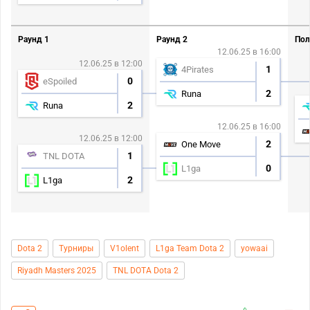
Раунд 1
Раунд 2
Пол
12.06.25 в 16:00
12.06.25 в 12:00
1
4Pirates
0
eSpoiled
2
Runa
2
Runa
12.06.25 в 16:00
12.06.25 в 12:00
2
One Move
1
TNL DOTA
0
L1ga
2
L1ga
Dota 2
Турниры
V1olent
L1ga Team Dota 2
yowaai
Riyadh Masters 2025
TNL DOTA Dota 2