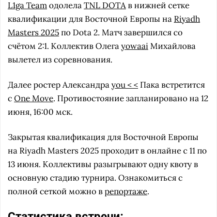
L1ga Team
одолела
TNL DOTA
в нижней сетке
квалификации для Восточной Европы на
Riyadh
Masters 2025
по Dota 2. Матч завершился со
счётом 2:1. Коллектив Олега
yowaai
Михайлова
вылетел из соревнования.
Далее ростер Александра
you < <
Пака встретится
с
One Move
. Противостояние запланировано на 12
июня, 16:00 мск.
Закрытая квалификация для Восточной Европы
на Riyadh Masters 2025 проходит в онлайне с 11 по
13 июня. Коллективы разыгрывают одну квоту в
основную стадию турнира. Ознакомиться с
полной сеткой можно в
репортаже
.
Статистика встречи: