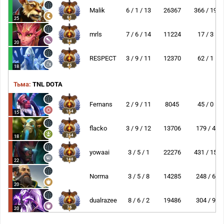
Malik
6 / 1 / 13
26367
366 / 19
61
25
mrls
7 / 6 / 14
11224
17 / 3
94
20
RESPECT
3 / 9 / 11
12370
62 / 1
45
18
Тьма:
TNL DOTA
Fernans
2 / 9 / 11
8045
45 / 0
154
15
flacko
3 / 9 / 12
13706
179 / 4
254
18
yowaai
3 / 5 / 1
22276
431 / 15
148
22
Norma
3 / 5 / 8
14285
248 / 6
20
dualrazee
8 / 6 / 2
19486
304 / 9
76
20