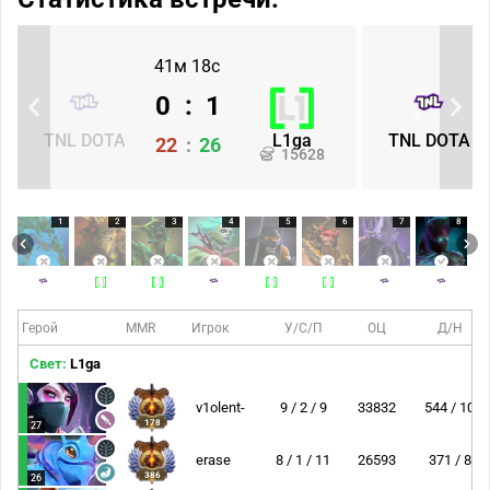
41м 18с
0
:
1
TNL DOTA
L1ga
TNL DOTA
22
:
26
15628
1
2
3
4
5
6
7
8
Герой
MMR
Игрок
У/С/П
ОЦ
Д/Н
Свет:
L1ga
v1olent-
9 / 2 / 9
33832
544 / 10
178
27
erase
8 / 1 / 11
26593
371 / 8
386
26