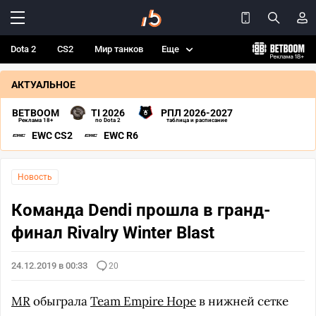
Dota 2
CS2
Мир танков
Еще
АКТУАЛЬНОЕ
BETBOOM
TI 2026
РПЛ 2026-2027
Реклама 18+
по Dota 2
таблица и расписание
EWC CS2
EWC R6
Новость
Команда Dendi прошла в гранд-
финал Rivalry Winter Blast
24.12.2019 в 00:33
20
MR
обыграла
Team Empire Hope
в нижней сетке