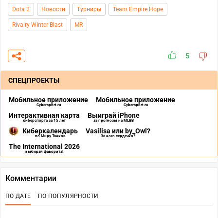
Dota 2
Новости
Турниры
Team Empire Hope
Rivalry Winter Blast
MR
5
СПЕЦПРОЕКТЫ
Мобильное приложение
Мобильное приложение
Cybersport.ru
Cybersport.ru
Интерактивная карта
Выиграй iPhone
киберспорта за 15 лет
за прогнозы на MLBB
Киберкалендарь
Vasilisa или by_Owl?
по Миру Танков
За кого сердечко?
The International 2026
выбирай фаворита!
Комментарии
ПО ДАТЕ
ПО ПОПУЛЯРНОСТИ