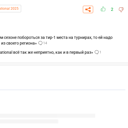
ational 2025
2
м сезоне побороться за тир-1 места на турнирах, то ей надо
 из своего региона»
14
ational всё так же неприятно, как и в первый раз»
1
СКАЧАТЬ НА
СК
ОВАТЬ
ЗАБРАТЬ
ANDROID