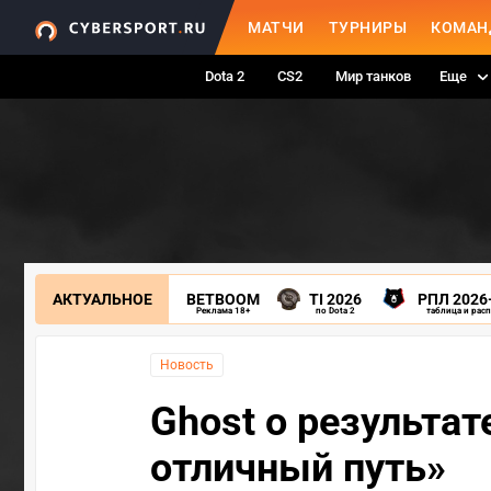
МАТЧИ
ТУРНИРЫ
КОМАН
Dota 2
CS2
Мир танков
Еще
АКТУАЛЬНОЕ
BETBOOM
TI 2026
РПЛ 2026
Реклама 18+
по Dota 2
таблица и рас
Новость
Ghost о результат
отличный путь»