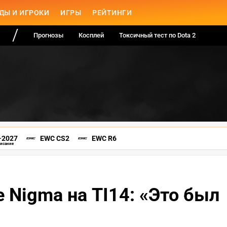
ДЫ И ИГРОКИ
ИГРЫ
РЕЙТИНГИ
Прогнозы
Косплей
Токсичный тест по Dota 2
-2027
EWC CS2
EWC R6
писание
е Nigma на TI14: «Это был