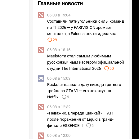
Главные новости
06.08 в 19:04
Составили пятиугольники силы команд
на TI 2026 — у PARIVISION хромает
менталка, а Falcons почти идеальна
29
06.08 в 18:16
Maelstorm стал самым любимым
русскоязычным кастером официальной
студии The International 2026
50
06.08 в 15:03
Rockstar назвала дату выхода третьего
трейлера GTA VI — его покажут на
Netflix
9
06.08 в 12:32
«Неважно. Впереди Шанхай» — ATF
после поражения от Liquid в гранд-
финале ESSENCE II
6
06.08 в 12:00